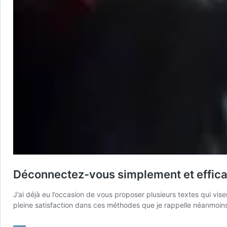
Déconnectez-vous simplement et efficac
J’ai déjà eu l’occasion de vous proposer plusieurs textes qui vis
pleine satisfaction dans ces méthodes que je rappelle néanmoi