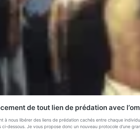
ement de tout lien de prédation avec l’om
ent à nous libérer des liens de prédation cachés entre chaque individu
ns ci-dessous. Je vous propose donc un nouveau protocole d’une gra