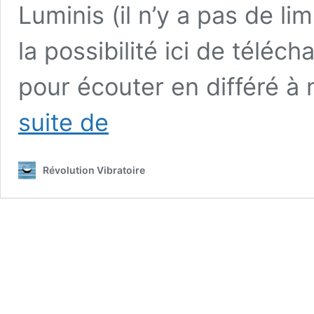
Luminis (il n’y a pas de l
la possibilité ici de télé
pour écouter en différé 
Les
suite de
épisodes
de
Radio
Révolution Vibratoire
Pléiades
#21
à
#30
en
Replay
et
Podcast