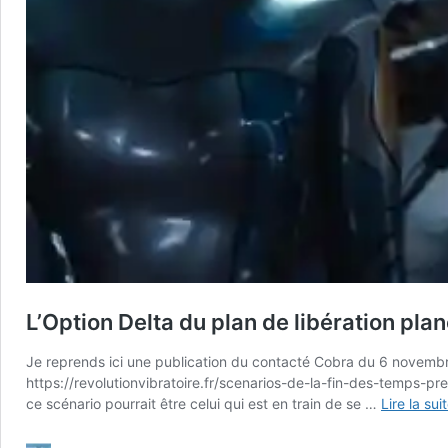
L’Option Delta du plan de libération plan
Je reprends ici une publication du contacté Cobra du 6 novembre 
https://revolutionvibratoire.fr/scenarios-de-la-fin-des-temps-pr
ce scénario pourrait être celui qui est en train de se …
Lire la sui