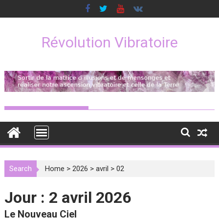
Skip
to
content
Révolution Vibratoire
Search
Home
>
2026
>
avril
>
02
Jour :
2 avril 2026
Le Nouveau Ciel