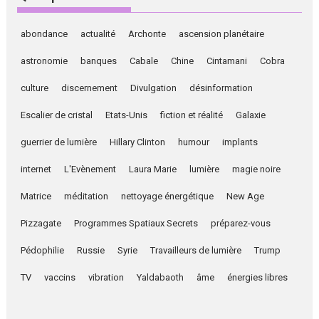
abondance
actualité
Archonte
ascension planétaire
astronomie
banques
Cabale
Chine
Cintamani
Cobra
culture
discernement
Divulgation
désinformation
Escalier de cristal
Etats-Unis
fiction et réalité
Galaxie
guerrier de lumière
Hillary Clinton
humour
implants
internet
L'Evènement
Laura Marie
lumière
magie noire
Matrice
méditation
nettoyage énergétique
New Age
Pizzagate
Programmes Spatiaux Secrets
préparez-vous
Pédophilie
Russie
Syrie
Travailleurs de lumière
Trump
TV
vaccins
vibration
Yaldabaoth
âme
énergies libres