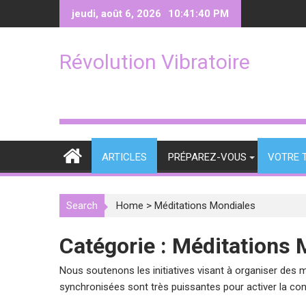
Skip
jeudi, août 6, 2026
10:41:42 PM
to
content
Révolution Vibratoire
ARTICLES
PRÉPAREZ-VOUS
VOTRE 
Search
Home
>
Méditations Mondiales
Catégorie :
Méditations 
Nous soutenons les initiatives visant à organiser des
synchronisées sont très puissantes pour activer la consc