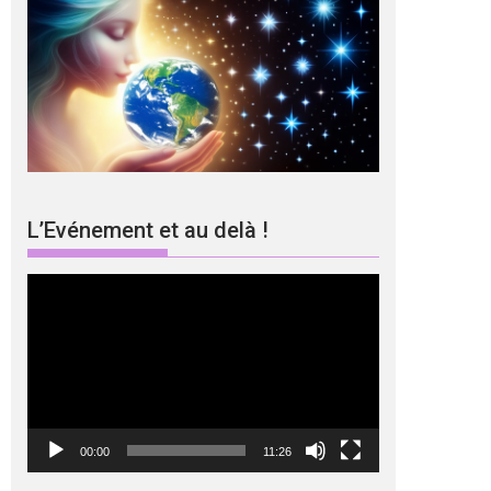
L’Evénement et au delà !
Lecteur
vidéo
00:00
11:26