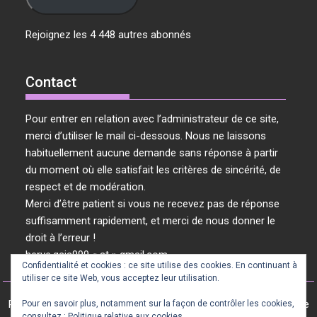
Rejoignez les 4 448 autres abonnés
Contact
Pour entrer en relation avec l’administrateur de ce site,
merci d’utiliser le mail ci-dessous. Nous ne laissons
habituellement aucune demande sans réponse à partir
du moment où elle satisfait les critères de sincérité, de
respect et de modération.
Merci d’être patient si vous ne recevez pas de réponse
suffisamment rapidement, et merci de nous donner le
droit à l’erreur !
herve.gaia999 « at » gmail.com
Confidentialité et cookies : ce site utilise des cookies. En continuant à
utiliser ce site Web, vous acceptez leur utilisation.
Révolution Vibratoire © 2024 / 2025 - Tous les articles de ce site
Pour en savoir plus, notamment sur la façon de contrôler les cookies,
consultez :
Politique relative aux cookies