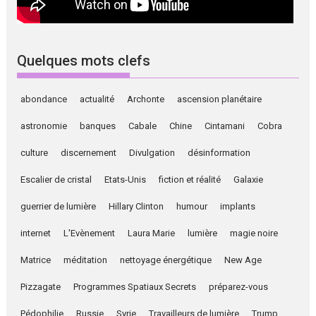
Quelques mots clefs
abondance
actualité
Archonte
ascension planétaire
astronomie
banques
Cabale
Chine
Cintamani
Cobra
culture
discernement
Divulgation
désinformation
Escalier de cristal
Etats-Unis
fiction et réalité
Galaxie
guerrier de lumière
Hillary Clinton
humour
implants
internet
L'Evènement
Laura Marie
lumière
magie noire
Matrice
méditation
nettoyage énergétique
New Age
Pizzagate
Programmes Spatiaux Secrets
préparez-vous
Pédophilie
Russie
Syrie
Travailleurs de lumière
Trump