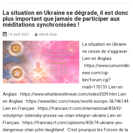
La situation en Ukraine se dégrade, il est donc
plus important que jamais de participer aux
méditations synchronisées !
16 avril 2021
Hervé Gaïa
La situation en Ukraine
ne cesse de s’aggraver :
Lien en Anglais
: https://www.rumormilln
ews.com/cgi-
bin/forum.cgi?
read=170151 Lien en
Anglais : https://www.whatdoesitmean.com/index3539.htm Lien
en Anglais : https://www.bbc.com/news/world-europe-56746144
Lien en Français : https://francais.rt.com/international/85692-
volodymyr-zelensky-presse-ue-otan-integrer-ukraine Lien en
Français : https://francais.rt.com/opinions/85674-ukraine-jeu-
dangereux-otan-john-laughland C’est pourquoi les Forces de la