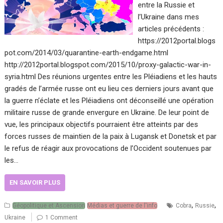
entre la Russie et
l’Ukraine dans mes
articles précédents :
https://2012portal.blogs
pot.com/2014/03/quarantine-earth-endgame.html
http://2012portal.blogspot.com/2015/10/proxy-galactic-war-in-
syria.html Des réunions urgentes entre les Pléiadiens et les hauts
gradés de l’armée russe ont eu lieu ces derniers jours avant que
la guerre n’éclate et les Pléiadiens ont déconseillé une opération
militaire russe de grande envergure en Ukraine. De leur point de
vue, les principaux objectifs pourraient être atteints par des
forces russes de maintien de la paix à Lugansk et Donetsk et par
le refus de réagir aux provocations de l’Occident soutenues par
les…
EN SAVOIR PLUS
,
,
Géopolitique et Ascension
Médias et guerre de l'info
Cobra
Russie
Ukraine
1 Comment