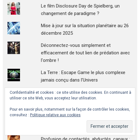
Le film Disclosure Day de Spielberg, un
changement de paradigme ?
Mise à jour sur la situation planétaire au 26
décembre 2025
Déconnectez-vous simplement et
efficacement de tout lien de prédation avec
l'ombre !
La Terre : Escape Game le plus complexe
jamais conçu dans l'Univers
Atelier Nouveau Ciel et Nouvelle Terre
Confidentialité et cookies : ce site utilise des cookies. En continuant à
utiliser ce site Web, vous acceptez leur utilisation.
à Bora Bora (partie 1)
Pour en savoir plus, notamment sur la façon de contrôler les cookies,
Liste désopilante de sites
consultez :
Politique relative aux cookies
conspirationnistes éditée par une obscure
officine
Profusion de contactés, abductés, canaux :