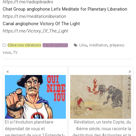
https://t.me/radiopleiades
Chat Group anglophone Let’s Meditate for Planetary Liberation
https://t.me/meditationliberation
Canal anglophone Victory Of The Light
https://t.me/Victory_Of_The_Light
,
,
Elève nos vibrations
Travail spirituel
Lilou
méditation
préparez-
,
vous
TV
Navigation
des
articles
Et si l’évolution planétaire
Révélation, un texte Copte, du
dépendait de vous et
4ième siècle, nous raconte la
seulement de vous ? Entendez-
destitution des Archontes et la