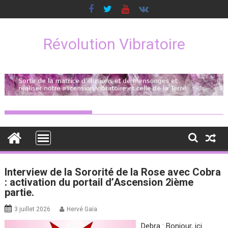
Skip
to
content
Révolution Vibratoire
Fil
Interview de la Sororité de la Rose avec Cobra
: activation du portail d’Ascension 2ième
des
partie.
articles
3 juillet 2026
Hervé Gaïa
Debra : Bonjour, ici