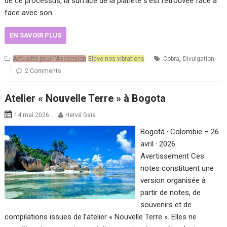
de ce processus, la surface de la planète s’est retrouvée face à
face avec son…
EN SAVOIR PLUS
,
Actualité pour l'Ascension
Elève nos vibrations
Cobra
Divulgation
2 Comments
Atelier « Nouvelle Terre » à Bogota
14 mai 2026
Hervé Gaïa
Bogotá · Colombie – 26
avril · 2026
Avertissement Ces
notes constituent une
version organisée à
partir de notes, de
souvenirs et de
compilations issues de l’atelier « Nouvelle Terre ». Elles ne