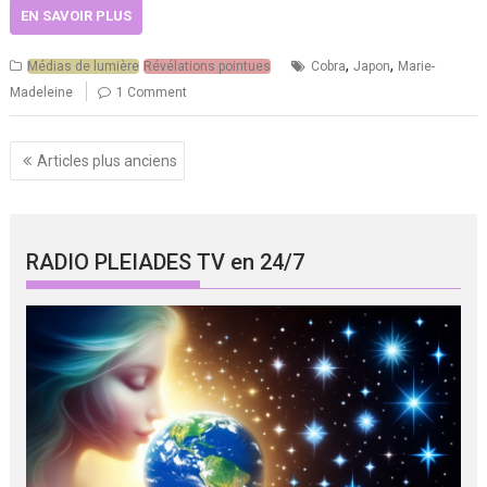
EN SAVOIR PLUS
,
,
Médias de lumière
Révélations pointues
Cobra
Japon
Marie-
Madeleine
1 Comment
Navigation
Articles plus anciens
des
articles
RADIO PLEIADES TV en 24/7