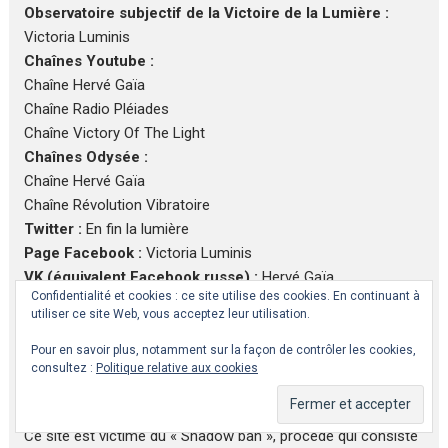
Observatoire subjectif de la Victoire de la Lumière :
Victoria Luminis
Chaînes Youtube :
Chaîne Hervé Gaïa
Chaîne Radio Pléiades
Chaîne Victory Of The Light
Chaînes Odysée :
Chaîne Hervé Gaïa
Chaîne Révolution Vibratoire
Twitter :
En fin la lumière
Page Facebook :
Victoria Luminis
VK (équivalent Facebook russe) :
Hervé Gaïa
Confidentialité et cookies : ce site utilise des cookies. En continuant à
LinkedIn :
En fin la Lumière
utiliser ce site Web, vous acceptez leur utilisation.
TikTok :
En.fin.la.lumière
Pour en savoir plus, notamment sur la façon de contrôler les cookies,
consultez :
Politique relative aux cookies
Notre site est victime de censure !
Ce site est victime du « Shadow ban », procédé qui consiste