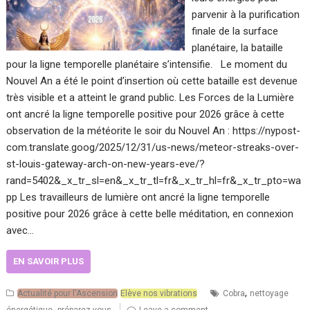
parvenir à la purification
finale de la surface
planétaire, la bataille
pour la ligne temporelle planétaire s’intensifie. Le moment du
Nouvel An a été le point d’insertion où cette bataille est devenue
très visible et a atteint le grand public. Les Forces de la Lumière
ont ancré la ligne temporelle positive pour 2026 grâce à cette
observation de la météorite le soir du Nouvel An : https://nypost-
com.translate.goog/2025/12/31/us-news/meteor-streaks-over-
st-louis-gateway-arch-on-new-years-eve/?
rand=5402&_x_tr_sl=en&_x_tr_tl=fr&_x_tr_hl=fr&_x_tr_pto=wa
pp Les travailleurs de lumière ont ancré la ligne temporelle
positive pour 2026 grâce à cette belle méditation, en connexion
avec…
EN SAVOIR PLUS
,
Actualité pour l'Ascension
Elève nos vibrations
Cobra
nettoyage
,