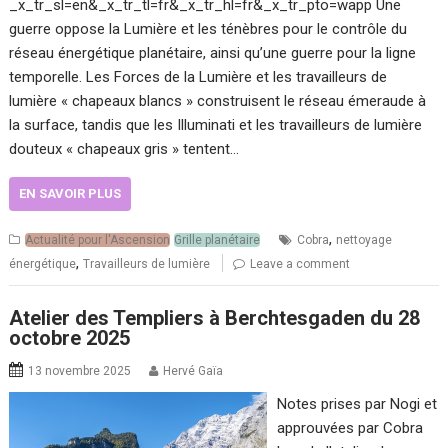
_x_tr_sl=en&_x_tr_tl=fr&_x_tr_hl=fr&_x_tr_pto=wapp Une
guerre oppose la Lumière et les ténèbres pour le contrôle du
réseau énergétique planétaire, ainsi qu’une guerre pour la ligne
temporelle. Les Forces de la Lumière et les travailleurs de
lumière « chapeaux blancs » construisent le réseau émeraude à
la surface, tandis que les Illuminati et les travailleurs de lumière
douteux « chapeaux gris » tentent…
EN SAVOIR PLUS
,
Actualité pour l'Ascension
Grille planétaire
Cobra
nettoyage
,
énergétique
Travailleurs de lumière
Leave a comment
Atelier des Templiers à Berchtesgaden du 28
octobre 2025
13 novembre 2025
Hervé Gaïa
Notes prises par Nogi et
approuvées par Cobra