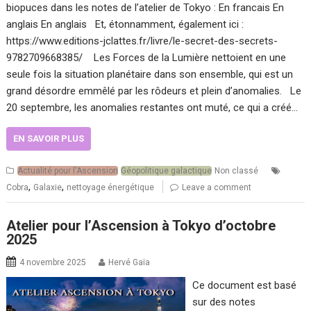
biopuces dans les notes de l’atelier de Tokyo : En francais En
anglais En anglais Et, étonnamment, également ici :
https://www.editions-jclattes.fr/livre/le-secret-des-secrets-
9782709668385/ Les Forces de la Lumière nettoient en une
seule fois la situation planétaire dans son ensemble, qui est un
grand désordre emmêlé par les rôdeurs et plein d’anomalies. Le
20 septembre, les anomalies restantes ont muté, ce qui a créé…
EN SAVOIR PLUS
Actualité pour l'Ascension
Géopolitique galactique
Non classé
,
,
Cobra
Galaxie
nettoyage énergétique
Leave a comment
Atelier pour l’Ascension à Tokyo d’octobre
2025
4 novembre 2025
Hervé Gaïa
Ce document est basé
sur des notes