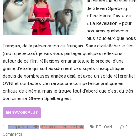
au cinéma le dernier film
de Steven Spielberg,
« Disclosure Day », ou
« La Révélation » pour
nos amis québécois
plus soucieux, que nous
Français, de la préservation du français. Sans divulgâcher le film
(mot québécois), je vais vous partager quelques réflexions
autour de ce film, réflexions émanantes, je le précise, d’une
graine d’étoile qui suit assidûment ces sujets d’exopolitique
depuis de nombreuses années déjà, et avec un solide référentiel
OVNI et contactés. Je n’ai aucune compétence pratique en
critique de cinéma, mais je trouve tout d’abord que c’est du très
bon cinéma. Steven Spielberg est…
EN SAVOIR PLUS
,
Critique spirituelle
Médias et guerre de l'info
E.T.
OVNI
3
Comments