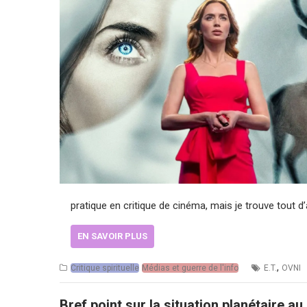
pratique en critique de cinéma, mais je trouve tout 
EN SAVOIR PLUS
,
Critique spirituelle
Médias et guerre de l'info
E.T.
OVNI
Bref point sur la situation planétaire au