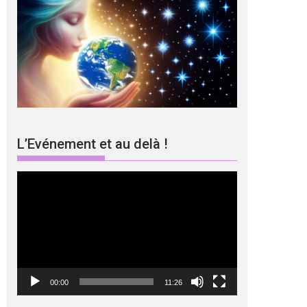
L’Evénement et au delà !
Lecteur
vidéo
00:00
11:26