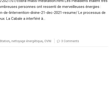
m/2021/07/cobra-mass-meditation.html Les Pléiadiens étaient très
nombreuses personnes ont ressenti de merveilleuses énergies :
ion-de-lintervention-divine-21-dec-2021-resume/ Le processus de
eux. La Cabale a interféré à…
,
,
itation
nettoyage énergétique
OVNI
3 Comments