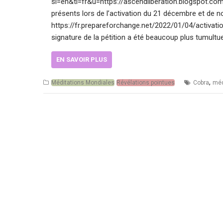
sl=en&tl=fr&u=https://ascendliberation.blogspot.co
présents lors de l’activation du 21 décembre et de 
https://fr.prepareforchange.net/2022/01/04/activat
signature de la pétition a été beaucoup plus tumultu
EN SAVOIR PLUS
,
Méditations Mondiales
Révélations pointues
Cobra
méd