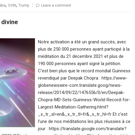
,
,
bra
OVNI
Trump
Leave a comment
 divine
Notre activation a été un grand succès, avec
plus de 250 000 personnes ayant participé à la
méditation du 21 décembre 2021 et plus de
190 000 personnes ayant signé la pétition.
C’est bien plus que le record mondial Guinness
revendiqué par Deepak Chopra : https://www-
globenewswire-com.translate.goog/news-
release/2014/09/22/1476556/0/en/Deepak-
Chopra-MD-Sets-Guinness-World-Record-for-
Largest-Meditation-Gathering.html?
_x_tr_sl=en&_x_tr_tl=fr&_x_tr_hl=fr Et c’est
l’une de nos méditations les plus réussies à ce
jour : https://translate.google.com/translate?