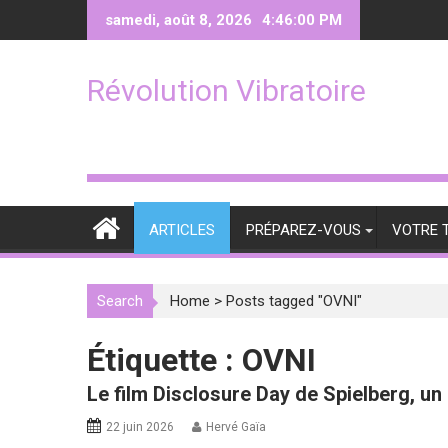
Skip
samedi, août 8, 2026
4:46:00 PM
to
content
Révolution Vibratoire
ARTICLES
PRÉPAREZ-VOUS
VOTRE 
Search
Home
>
Posts tagged "OVNI"
Étiquette :
OVNI
Le film Disclosure Day de Spielberg, 
22 juin 2026
Hervé Gaïa