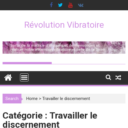
Skip
to
content
Révolution Vibratoire
Search
Home
>
Travailler le discernement
Catégorie :
Travailler le
discernement