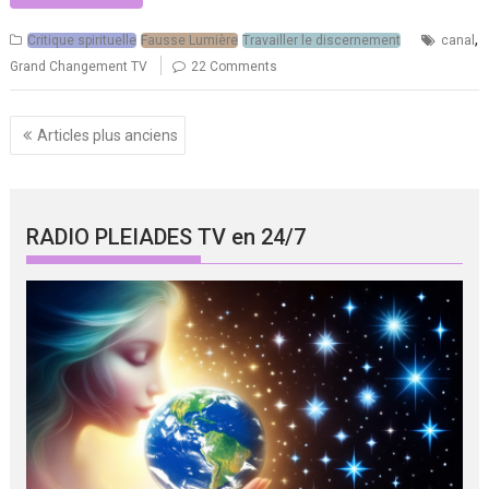
,
Critique spirituelle
Fausse Lumière
Travailler le discernement
canal
Grand Changement TV
22 Comments
Navigation
Articles plus anciens
des
articles
RADIO PLEIADES TV en 24/7