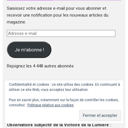
Saisissez votre adresse e-mail pour vous abonner et
recevoir une notification pour les nouveaux articles du
magazine.
Adresse
e-
mail
Je m'abonne !
Rejoignez les 4 448 autres abonnés
Rejoignez nous sur les différents canaux !
Confidentialité et cookies : ce site utilise des cookies. En continuant à
utiliser ce site Web, vous acceptez leur utilisation.
Fil d'informations Telegram sur la Victoire de la
Pour en savoir plus, notamment sur la façon de contrôler les cookies,
Lumière:
Victoria Luminis
consultez :
Politique relative aux cookies
Collection personnelle de vidéos de spiritualité et
divulgation :
Lève Le Voile
Observatoire subjectif de la Victoire de la Lumière :