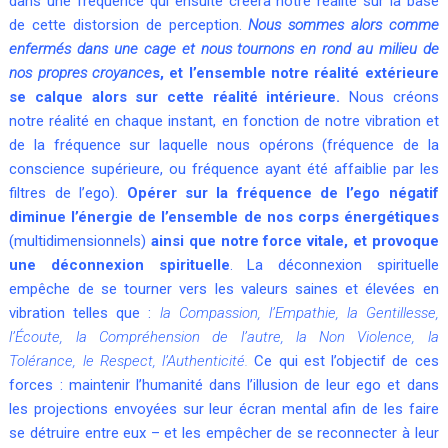
dans une fréquence qui ensuite créera notre réalité sur la base
de cette distorsion de perception.
Nous sommes alors comme
enfermés dans une cage et nous tournons en rond au milieu de
nos propres croyance
s, et l’ensemble notre réalité extérieure
se calque alors sur cette réalité intérieure.
Nous créons
notre réalité en chaque instant, en fonction de notre vibration et
de la fréquence sur laquelle nous opérons (fréquence de la
conscience supérieure, ou fréquence ayant été affaiblie par les
filtres de l’ego).
Opérer sur la fréquence de l’ego négatif
diminue l’énergie de l’ensemble de nos corps énergétiques
(multidimensionnels)
ainsi que notre force vitale, et provoque
une déconnexion spirituelle
. La déconnexion spirituelle
empêche de se tourner vers les valeurs saines et élevées en
vibration telles que :
la Compassion, l’Empathie, la Gentillesse,
l’Écoute, la Compréhension de l’autre, la Non Violence, la
Tolérance, le Respect, l’Authenticité.
Ce qui est l’objectif de ces
forces : maintenir l’humanité dans l’illusion de leur ego et dans
les projections envoyées sur leur écran mental afin de les faire
se détruire entre eux – et les empêcher de se reconnecter à leur