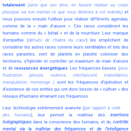
totalement
(ainsi que son âme, en faisant réaliser au corps
physique via son mental ce que nous désirons à cet individu)
et
nous pouvons ensuite l’utiliser pour réaliser différents agendas,
comme de la « main d’œuvre ». Ces races considèrent les
humains comme du « bétail » et de la nourriture. Leur manque
d’empathie (
dénués de chakra du cœur
) les empêchent de
considérer les autres races comme leurs semblables et tels des
races parasites, vont de planète en planète coloniser des
territoires, s’hybrider et contrôler un maximum de main d’œuvre
et de
ressources énergétiques
. Les fréquences basses
(peur,
frustration, jalousie, violence, méchanceté, malveillance,
manipulation, mensonge…)
sont les fréquences d’opération et
d’existence de ces entités qui ont donc besoin de « cultiver » des
réseaux d’humains émanant ces fréquences.
Leur technologie extrêmement avancée (
par rapport à celle
des humains
), leur permet la maîtrise des
insertions
holographiques
dans la conscience des humains, et du
contrôle
mental via la maîtrise des fréquences et de l’intelligence