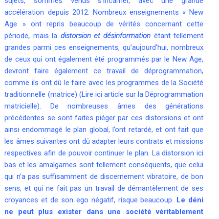
sujets, sommes venus s’incarner, avec une grande
accélération depuis 2012. Nombreux enseignements « New
Age » ont repris beaucoup de vérités concernant cette
période, mais la
distorsion et désinformation
étant tellement
grandes parmi ces enseignements, qu’aujourd’hui, nombreux
de ceux qui ont également été programmés par le New Age,
devront faire également ce travail de déprogrammation,
comme ils ont dû le faire avec les programmes de la Société
traditionnelle (matrice) (Lire ici article sur la
Déprogrammation
matricielle
). De nombreuses âmes des générations
précédentes se sont faites piéger par ces distorsions et ont
ainsi endommagé le plan global, l’ont retardé, et ont fait que
les âmes suivantes ont dû adapter leurs contrats et missions
respectives afin de pouvoir continuer le plan. La distorsion ici
bas et les amalgames sont tellement conséquents, que celui
qui n’a pas suffisamment de discernement vibratoire, de bon
sens, et qui ne fait pas un travail de démantèlement de ses
croyances et de son ego négatif, risque beaucoup.
Le déni
ne peut plus exister dans une société véritablement