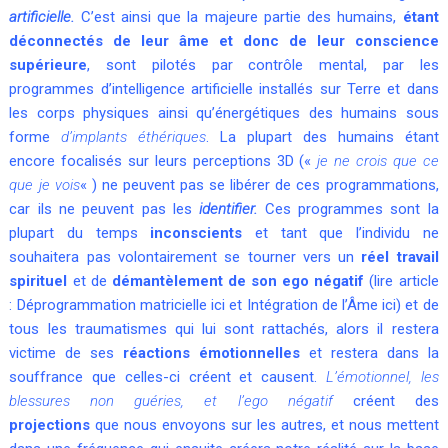
artificielle.
C’est ainsi que la majeure partie des humains,
étant
déconnectés de leur âme et donc de leur conscience
supérieure
, sont pilotés par contrôle mental, par les
programmes d’intelligence artificielle installés sur Terre et dans
les corps physiques ainsi qu’énergétiques des humains sous
forme
d’implants éthériques
. La plupart des humains étant
encore focalisés sur leurs perceptions 3D («
je ne crois que ce
que je vois
« ) ne peuvent pas se libérer de ces programmations,
car ils ne peuvent pas les
identifier.
Ces programmes sont la
plupart du temps
inconscients
et tant que l’individu ne
souhaitera pas volontairement se tourner vers un
réel travail
spirituel
et de
démantèlement de son ego négatif
(lire article
:
Déprogrammation matricielle
ici et
Intégration de l’Âme ici
) et de
tous les traumatismes qui lui sont rattachés, alors il restera
victime de ses
réactions émotionnelles
et restera dans la
souffrance que celles-ci créent et causent.
L’émotionnel, les
blessures non guéries, et l’ego négatif
créent des
projections
que nous envoyons sur les autres, et nous mettent