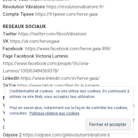
Révolution Vibratoire
https://revolutionvibratoire.fr/
Compte Tipeee
https://fr.tipeee.com/herve-gaia
RESEAUX SOCIAUX
Twitter
https://twitter.com/RevolVibratoire
VK
https://vk.com/hervegaia
Facebook
https://www.facebook.com/herve.gaia.999/
Page Facebook Victoria Luminis
https://www.facebook.com/people/Victoria-
Luminis/100063484569378/
LinkedIn
https://www.linkedin.com/in/herve-gaia/
TikTok
https://www.tiktok.com/@en.fin.la.lumiere
Confidentialité et cookies : ce site utilise des cookies. En continuant à
utiliser ce site Web, vous acceptez leur utilisation.
PLATEFORMES VIDÉO
Youtube Radio Pléiades
https://www.youtube.com/@radiopleiades
Pour en savoir plus, notamment sur la façon de contrôler les cookies,
Youtube Hervé Gaïa
https://www.youtube.com/@hervegaia
consultez :
Politique relative aux cookies
Youtube anglophone
https://www.youtube.com/@victoryofthelight
Odysée 1
https://odysee.com/@HerveGaia:9
Odysée 2
https://odysee.com/@RevolutionVibratoire:6