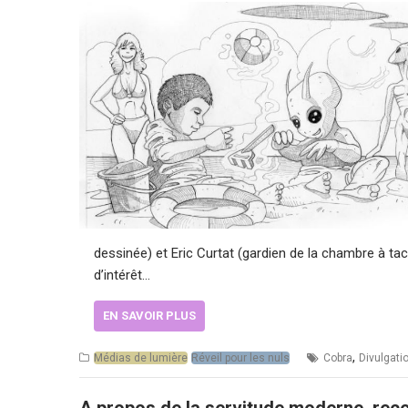
dessinée) et Eric Curtat (gardien de la chambre à tac
d’intérêt…
EN SAVOIR PLUS
,
Médias de lumière
Réveil pour les nuls
Cobra
Divulgati
A propos de la servitude moderne, reco