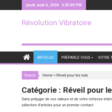
Skip
jeudi, août 6, 2026
3:35:10 PM
to
content
Révolution Vibratoire
ARTICLES
PRÉPAREZ-VOUS
VOTRE 
Search
Home
>
Réveil pour les nuls
Catégorie :
Réveil pour l
Sans préjuger de vos valeurs et de votre richesse inté
sélection d’articles pour un premier contact.