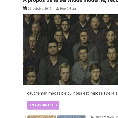
26 octobre 2019
Hervé Gaïa
cauchemar impossible qui nous est imposé ! De la 
EN SAVOIR PLUS
,
Argent et Économie
Réveil pour les nuls
alimentation
M