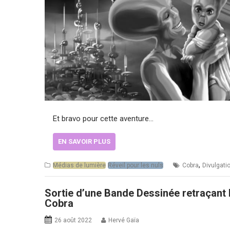
Et bravo pour cette aventure…
EN SAVOIR PLUS
,
Médias de lumière
Réveil pour les nuls
Cobra
Divulgati
Sortie d’une Bande Dessinée retraçant l’
Cobra
26 août 2022
Hervé Gaïa