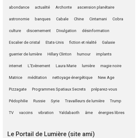
abondance
actualité
Archonte
ascension planétaire
astronomie
banques
Cabale
Chine
Cintamani
Cobra
culture
discernement
Divulgation
désinformation
Escalier de cristal
Etats-Unis
fiction et réalité
Galaxie
guerrier de lumière
Hillary Clinton
humour
implants
internet
L'Evènement
Laura Marie
lumière
magie noire
Matrice
méditation
nettoyage énergétique
New Age
Pizzagate
Programmes Spatiaux Secrets
préparez-vous
Pédophilie
Russie
Syrie
Travailleurs de lumière
Trump
TV
vaccins
vibration
Yaldabaoth
âme
énergies libres
Le Portail de Lumière (site ami)