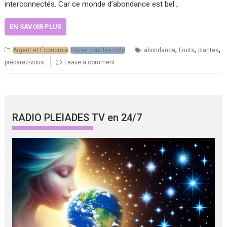
interconnectés. Car ce monde d’abondance est bel…
EN SAVOIR PLUS
,
,
,
Argent et Économie
Réveil pour les nuls
abondance
Fruits
plantes
préparez-vous
Leave a comment
RADIO PLEIADES TV en 24/7