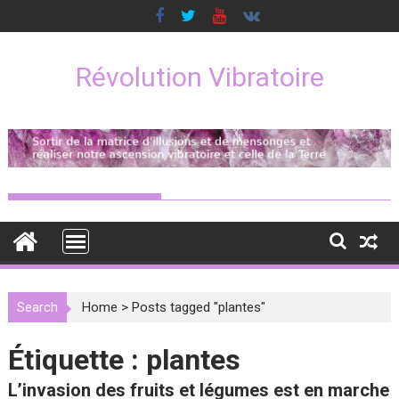
Skip
to
content
Révolution Vibratoire
Search
Home
>
Posts tagged "plantes"
Étiquette :
plantes
L’invasion des fruits et légumes est en marche