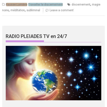
,
Fausse Lumière
Travailler le discernement
discernement
magie
,
,
noire
méditation
subliminal
Leave a comment
RADIO PLEIADES TV en 24/7