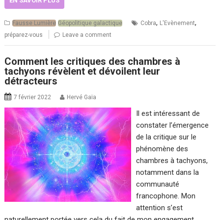
EN SAVOIR PLUS
,
,
Fausse Lumière
Géopolitique galactique
Cobra
L'Evènement
préparez-vous
Leave a comment
Comment les critiques des chambres à
tachyons révèlent et dévoilent leur
détracteurs
7 février 2022
Hervé Gaïa
Il est intéressant de
constater l’émergence
de la critique sur le
phénomène des
chambres à tachyons,
notamment dans la
communauté
francophone. Mon
attention s’est
naturellement portée vers cela du fait de mon engagement