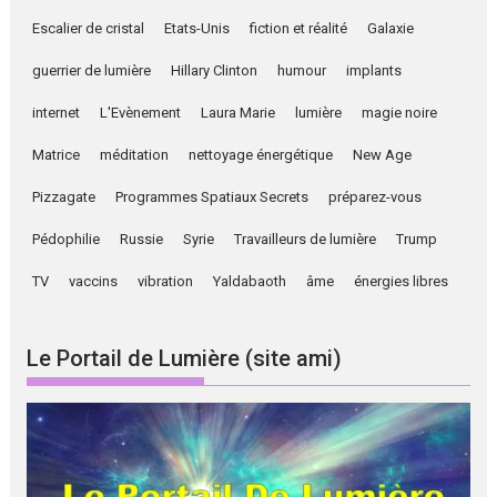
Escalier de cristal
Etats-Unis
fiction et réalité
Galaxie
guerrier de lumière
Hillary Clinton
humour
implants
internet
L'Evènement
Laura Marie
lumière
magie noire
Matrice
méditation
nettoyage énergétique
New Age
Pizzagate
Programmes Spatiaux Secrets
préparez-vous
Pédophilie
Russie
Syrie
Travailleurs de lumière
Trump
TV
vaccins
vibration
Yaldabaoth
âme
énergies libres
Le Portail de Lumière (site ami)