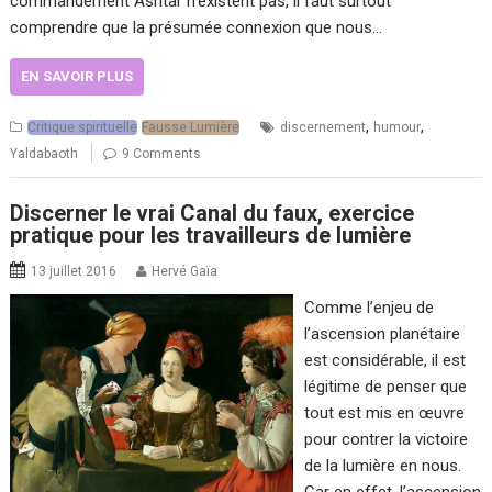
commandement Ashtar n’existent pas, il faut surtout
comprendre que la présumée connexion que nous…
EN SAVOIR PLUS
,
,
Critique spirituelle
Fausse Lumière
discernement
humour
Yaldabaoth
9 Comments
Discerner le vrai Canal du faux, exercice
pratique pour les travailleurs de lumière
13 juillet 2016
Hervé Gaïa
Comme l’enjeu de
l’ascension planétaire
est considérable, il est
légitime de penser que
tout est mis en œuvre
pour contrer la victoire
de la lumière en nous.