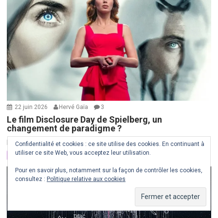
22 juin 2026
Hervé Gaïa
3
Le film Disclosure Day de Spielberg, un
changement de paradigme ?
Le 10 juin 2026 est sorti au cinéma le...
Confidentialité et cookies : ce site utilise des cookies. En continuant à
utiliser ce site Web, vous acceptez leur utilisation.
Critique spirituelle
Médias et guerre de l'info
Pour en savoir plus, notamment sur la façon de contrôler les cookies,
consultez :
Politique relative aux cookies