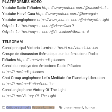
PLATEFORMES VIDÉO
Youtube Radio Pléiades
https://www.youtube.com/@radiopleiades
Youtube Hervé Gaïa
https://www.youtube.com/@hervegaia
Youtube anglophone
https://www.youtube.com/@victoryofthelight
Odysée 1
https://odysee.com/@HerveGaia:9
Odysée 2
https://odysee.com/@RevolutionVibratoire:6
TELEGRAM
Canal principal Victoria Luminis
https://t.me/victorialuminis
Groupe de discussion thématique sur les émissions Radio
Pléiades
https://t.me/avisradiopleiades
Canal des replays des émissions Radio Pléiades
https://t.me/radiopleiades
Chat Group anglophone Let’s Meditate for Planetary Liberation
https://t.me/meditationliberation
Canal anglophone Victory Of The Light
https://t.me/Victory_Of_The_Light
,
,
Critique spirituelle
Fausse Lumière
discernement
humour