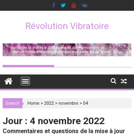
Skip
to
content
Révolution Vibratoire
Search
Home
>
2022
>
novembre
>
04
Jour :
4 novembre 2022
Commentaires et questions de la mise à jour