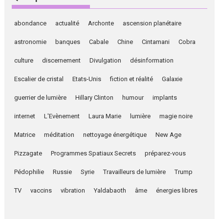
abondance
actualité
Archonte
ascension planétaire
astronomie
banques
Cabale
Chine
Cintamani
Cobra
culture
discernement
Divulgation
désinformation
Escalier de cristal
Etats-Unis
fiction et réalité
Galaxie
guerrier de lumière
Hillary Clinton
humour
implants
internet
L'Evènement
Laura Marie
lumière
magie noire
Matrice
méditation
nettoyage énergétique
New Age
Pizzagate
Programmes Spatiaux Secrets
préparez-vous
Pédophilie
Russie
Syrie
Travailleurs de lumière
Trump
TV
vaccins
vibration
Yaldabaoth
âme
énergies libres