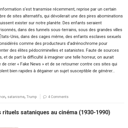
information s’est transmise récemment, reprise par un certain
re de sites alternatifs, qui dévoilerait une des pires abominations
puissent exister sur notre planète. Des enfants seraient
isonnés, dans des tunnels sous-terrains, sous des grandes villes
États-Unis, dans des cages même, des enfants esclaves sexuels
onsidérés comme des producteurs d’adrénochrome pour
enter des élites pédocriminelles et satanistes. Faute de sources
, et de part la difficulté à imaginer une telle horreur, on aurait
e de crier « Fake News » et de se retourner contre ces sites qui
lent bien rapides à dégainer un sujet susceptible de générer…
,
,
non
satanisme
Trump
4 Comments
us rituels sataniques au cinéma (1930-1990)