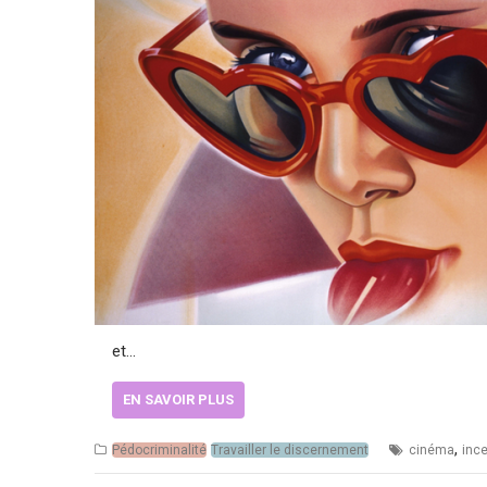
et…
EN SAVOIR PLUS
,
Pédocriminalité
Travailler le discernement
cinéma
inc