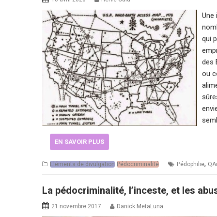
Une 
nomb
qui 
empr
des 
ou c
alim
sûres
envi
semb
EN SAVOIR PLUS
,
Eléments de divulgation
Pédocriminalité
Pédophilie
QA
La pédocriminalité, l’inceste, et les ab
21 novembre 2017
Danick MetaLuna