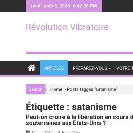
Skip
jeudi, août 6, 2026
6:42:07 PM
to
content
Révolution Vibratoire
ARTICLES
PRÉPAREZ-VOUS
VOTRE 
Search
Home
>
Posts tagged "satanisme"
Étiquette :
satanisme
Peut-on croire à la libération en cours
souterraines aux États-Unis ?
10 avril 2020
Hervé Gaïa