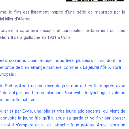
éma, le film est librement inspiré d’une série de meurtres par le
l killer d’Allema
ouvent à caractère sexuels et cannibales, notamment sur des
tion. Il sera guillotiné en 1931 à Colo
es soixante, Juan Bunuel nous livre plusieurs films dont le
 dénoncé de bien étrange manière, comme
« La jeune fille »
, sorti
ynopsis :
le Sud profond, un musicien de jazz noir est en fuite après avoir
de viol par une femme blanche. Pour éviter le lynchage, il vole un
e petite île habitée
ller et par Evvie, une jolie et très jeune adolescente, qui vient de
convoite la jeune fille qu’il a sous sa garde et va finir par abuser
 viol, il s’empare de lui et l’attache à un poteau. Arrive alors un