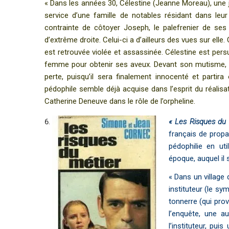
« Dans les années 30, Célestine (Jeanne Moreau), une 
service d’une famille de notables résidant dans leu
contrainte de côtoyer Joseph, le palefrenier de ses 
d’extrême droite. Celui-ci a d’ailleurs des vues sur elle. 
est retrouvée violée et assassinée. Célestine est pers
femme pour obtenir ses aveux. Devant son mutisme, el
perte, puisqu’il sera finalement innocenté et parti
pédophile semble déjà acquise dans l’esprit du réalisat
Catherine Deneuve dans le rôle de l’orpheline.
« Les Risques du 
français de propag
pédophilie en uti
époque, auquel il s
« Dans un village
instituteur (le sy
tonnerre (qui pro
l’enquête, une au
l’instituteur, pu