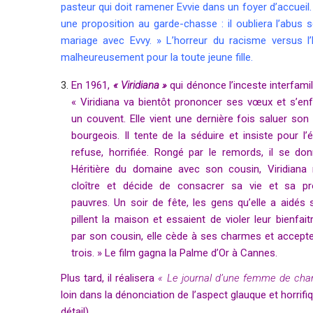
pasteur qui doit ramener Evvie dans un foyer d’accueil. 
une proposition au garde-chasse : il oubliera l’abus s
mariage avec Evvy. » L’horreur du racisme versus l’h
malheureusement pour la toute jeune fille.
En 1961,
« Viridiana »
qui dénonce l’inceste interfam
« Viridiana va bientôt prononcer ses vœux et s’en
un couvent.
Elle vient une dernière fois saluer son 
bourgeois. Il tente de la séduire et insiste pour l’é
refuse, horrifiée. Rongé par le remords, il se do
H
éritière du domaine avec son cousin, Viridiana
cloître et décide de consacrer sa vie et sa pr
pauvres. Un soir de fête, les gens qu’elle a aidés 
pillent la maison et es
saient de violer leur bienfait
par son cousin, elle cède à ses charmes et accepte 
trois. » Le film gagna la Palme d’Or à Cannes.
Plus tard, il réalisera
« Le journal d’une femme de ch
loin dans la dénonciation de l’aspect glauque et horrifiq
détail)
.