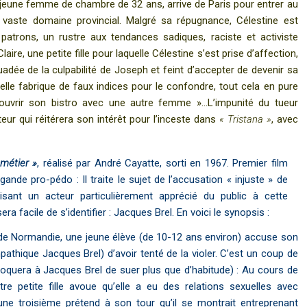
jeune femme de chambre de 32 ans, arrive de Paris pour entrer au
r vaste domaine provincial. Malgré sa répugnance, Célestine est
patrons, un rustre aux tendances sadiques, raciste et activiste
Claire, une petite fille pour laquelle Célestine s’est prise d’affection,
uadée de la culpabilité de Joseph et feint d’accepter de devenir sa
le fabrique de faux indices pour le confondre, tout cela en pure
ra ouvrir son bistro avec une autre femme »…L’impunité du tueur
eur qui réitérera son intérêt pour l’inceste dans
« Tristana »
, avec
métier »
, réalisé par André Cayatte, sorti en 1967. Premier film
ande pro-pédo : Il traite le sujet de l’accusation « injuste » de
lisant un acteu
r particulièrement apprécié du public à cette
era facile de s’identifier : Jacques Brel. En voici le synopsis :
 de Normandie, une jeune élève (de 10-12 ans environ) accuse son
mpathique Jacques Brel) d’avoir tenté de la violer. C’est un coup de
voquera à Jacques Brel de suer plus que d’habitude) : Au cours de
tre petite fille avoue qu’elle a eu des relations sexuelles avec
is une troisième prétend à son tour qu’il se montrait entreprenant