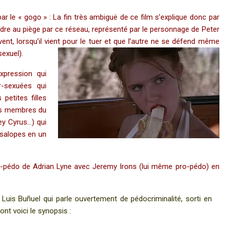
 par le « gogo » : La fin très ambiguë de ce film s’explique donc par
endre au piège par ce réseau, représenté par le personnage de Peter
nt, lorsqu’il vient pour le tuer et que l’autre ne se défend même
sexuel).
xpression qui
r-sexuées qui
petites filles
des membres du
ley Cyrus…) qui
 salopes en un
ro-pédo de Adrian Lyne avec Jeremy Irons (lui même pro-pédo) en
e Luis Buñuel qui parle ouvertement de pédocriminalité, sorti en
ont voici le synopsis :