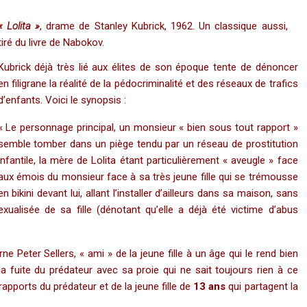
« Lolita »
, drame de Stanley Kubrick, 1962. Un classique aussi,
tiré du livre de Nabokov.
Kubrick déjà très lié aux élites de son époque tente de dénoncer
en filigrane la réalité de la pédocriminalité et des réseaux de trafics
d’enfants. Voici le synopsis :
« Le personnage principal, un monsieur « bien sous tout rapport »
semble tomber dans un piège tendu par un réseau de prostitution
infantile, la mère de Lolita étant particulièrement « aveugle » face
aux émois du monsieur face à sa très jeune fille qui se trémousse
en bikini devant lui, allant l’installer d’ailleurs dans sa maison, sans
ualisée de sa fille (dénotant qu’elle a déjà été victime d’abus
 Peter Sellers, « ami » de la jeune fille à un âge qui le rend bien
 fuite du prédateur avec sa proie qui ne sait toujours rien à ce
pports du prédateur et de la jeune fille de
13 ans
qui partagent la