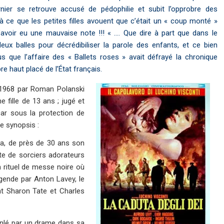
rnier se retrouve accusé de pédophilie et subit l’opprobre des
’à ce que les petites filles avouent que c’était un « coup monté »
avoir eu une mauvaise note !!! « …. Que dire à part que dans le
ux balles pour décrédibiliser la parole des enfants, et ce bien
 que l’affaire des « Ballets roses » avait défrayé la chronique
 haut placé de l’État français.
en 1968 par Roman Polanski
 fille de 13 ans ; jugé et
ar sous la protection de
 le synopsis :
ra, de près de 30 ans son
te de sorciers adorateurs
un rituel de messe noire où
égende par Anton Lavey, le
nt Sharon Tate et Charles
anlé par un drame dans sa