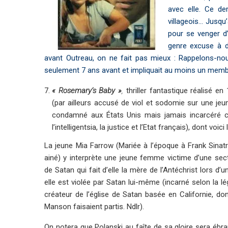
avec elle. Ce de
villageois… Jusqu
pour se venger d’
genre excuse à de
avant Outreau, on ne fait pas mieux : Rappelons-nous
seulement 7 ans avant et impliquait au moins un membre
« Rosemary’s Baby »
,
thriller fantastique réalisé 
(par ailleurs accusé de viol et sodomie sur une jeune
condamné aux États Unis mais jamais incarcéré c
l’intelligentsia, la justice et l’Etat français), dont voici
La jeune Mia Farrow (Mariée à l’époque à Frank Sinat
ainé) y interprète une jeune femme victime d’une sec
de Satan qui fait d’elle la mère de l’Antéchrist lors d’
elle est violée par Satan lui-même (incarné selon la l
créateur de l’église de Satan basée en Californie, do
Manson faisaient partis. Ndlr).
On notera que Polanski au faîte de sa gloire sera ébr