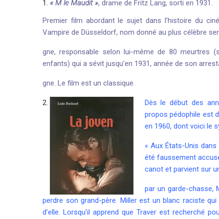
« M le Maudit »
, drame de Fritz Lang, sorti en 1931.
Premier film abordant le sujet dans l’histoire du cin
Vampire de Düsseldorf, nom donné au plus célèbre seria
gne, responsable selon lui-même de 80 meurtres (s
enfants) qui a sévit jusqu’en 1931, année de son arresta
gne. Le film est un classique.
Dès le début des anné
propos pédophile est
en 1960, dont voici le s
« Aux États-Unis dans 
été faussement accusé 
canot et parvient sur un
par un garde-chasse, Mi
perdre son grand-père. Miller est un blanc raciste qui 
d’elle. Lorsqu’il apprend que Traver est recherché pour