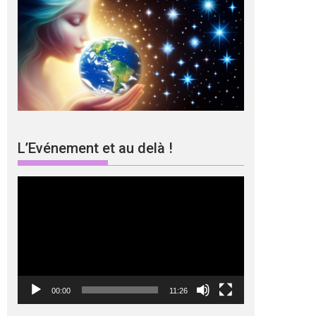
L’Evénement et au delà !
Lecteur
vidéo
00:00
11:26