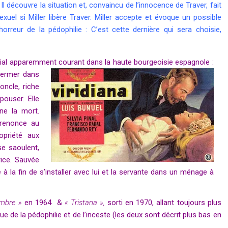
Il découvre la situation et, convaincu de l’innocence de Traver, fait
exuel si Miller libère Traver. Miller accepte et évoque un possible
orreur de la pédophilie : C’est cette dernière qui sera choisie,
ilial apparemment courant dans la haute
bourgeoisie espagnole :
fermer dans
oncle, riche
pouser. Elle
nne la mort.
 renonce au
opriété aux
se saoulent,
rice. Sauvée
à la fin de s’installer avec lui et la servante dans un ménage à
ambre »
en 1964 &
« Tristana »,
sorti en 1970, allant toujours plus
ue de la pédophilie et de l’inceste (les deux sont décrit plus bas en