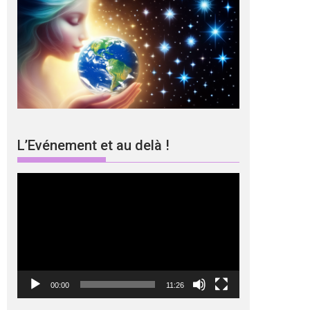
L’Evénement et au delà !
Lecteur
vidéo
00:00
11:26