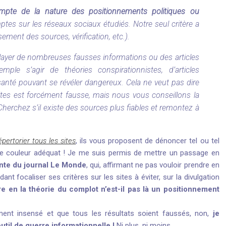
pte de la nature des positionnements politiques ou
tes sur les réseaux sociaux étudiés. Notre seul critère a
sement des sources, vérification, etc.).
elayer de nombreuses fausses informations ou des articles
mple s’agir de théories conspirationnistes, d’articles
santé pouvant se révéler dangereux. Cela ne veut pas dire
ites est forcément fausse, mais nous vous conseillons la
 Cherchez s’il existe des sources plus fiables et remontez à
pertorier tous les sites
, ils vous proposent de dénoncer tel ou tel
tite couleur adéquat ! Je me suis permis de mettre un passage en
ante du journal Le Monde
, qui, affirmant ne pas vouloir prendre en
 focaliser ses critères sur les sites à éviter, sur la divulgation
re en la théorie du complot n’est-il pas là un positionnement
ument insensé et que tous les résultats soient faussés, non,
je
util de guerre informationnelle !
Ni plus, ni moins.