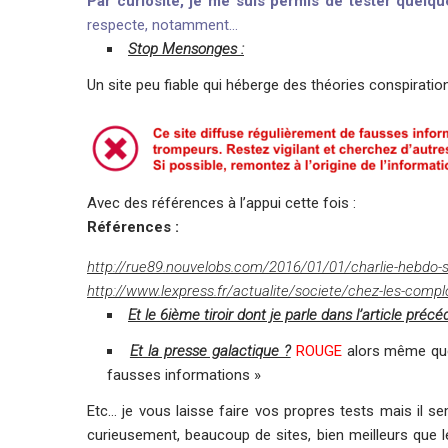
Par curiosité, je me suis permis de tester quelqu
respecte, notamment…
Stop Mensonges :
Un site peu fiable qui héberge des théories conspiratio
Avec des références à l’appui cette fois :
Références :
http://rue89.nouvelobs.com/2016/01/01/charlie-hebdo-s
http://www.lexpress.fr/actualite/societe/chez-les-comp
Et le 6ième tiroir dont je parle dans l’article précé
Et la presse galactique ?
ROUGE
alors même que 
fausses informations »
Etc… je vous laisse faire vos propres tests mais il s
curieusement, beaucoup de sites, bien meilleurs que 