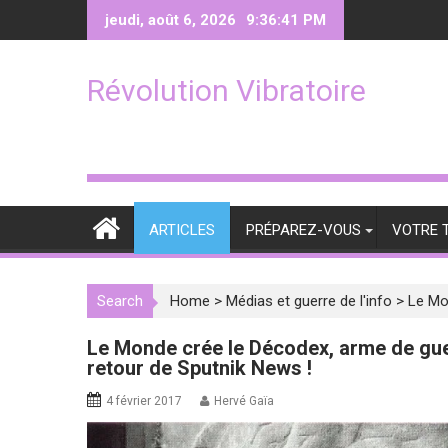
Skip
jeudi, août 6, 2026
9:36:42 PM
to
content
Révolution Vibratoire
ARTICLES
PRÉPAREZ-VOUS
VOTRE 
Search
Home
>
Médias et guerre de l'info
>
Le Mon
Le Monde crée le Décodex, arme de guerr
retour de Sputnik News !
4 février 2017
Hervé Gaïa