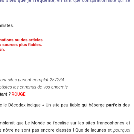
es sites que je fréquente,
en tant que conspirationniste qui se
nnistes.
ont-sites-parlent-complot-257284
lotistes-les-ennemis-de-vos-ennemis
dent ?
ROUGE
le Décodex indique « Un site peu fiable qui héberge
parfois
des
emblerait que Le Monde se focalise sur les sites francophones et
le nôtre ne sont pas encore classés ! Que de lacunes et
pourquoi