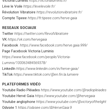
Victoria Luminis
https://victorialuminis.fr/
Lève le Voile
https://levelevoile.fr/
Révolution Vibratoire
https://revolutionvibratoire.fr/
Compte Tipeee
https://fr.tipeee.com/herve-gaia
RESEAUX SOCIAUX
Twitter
https://twitter.com/RevolVibratoire
VK
https://vk.com/hervegaia
Facebook
https://www.facebook.com/herve.gaia.999/
Page Facebook Victoria Luminis
https://www.facebook.com/people/Victoria-
Luminis/100063484569378/
LinkedIn
https://www.linkedin.com/in/herve-gaia/
TikTok
https://www.tiktok.com/@en.fin.la.lumiere
PLATEFORMES VIDÉO
Youtube Radio Pléiades
https://www.youtube.com/@radiopleiades
Youtube Hervé Gaïa
https://www.youtube.com/@hervegaia
Youtube anglophone
https://www.youtube.com/@victoryofthelight
Odysée 1
https://odysee.com/@HerveGaia:9