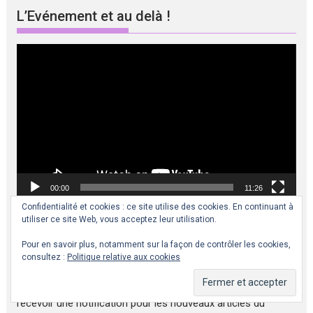
L’Evénement et au delà !
Lecteur
vidéo
00:00
11:26
Confidentialité et cookies : ce site utilise des cookies. En continuant à
utiliser ce site Web, vous acceptez leur utilisation.
Abonnez-vous au magazine et participez au
Pour en savoir plus, notamment sur la façon de contrôler les cookies,
basculement des consciences !
consultez :
Politique relative aux cookies
Saisissez votre adresse e-mail pour vous abonner et
recevoir une notification pour les nouveaux articles du