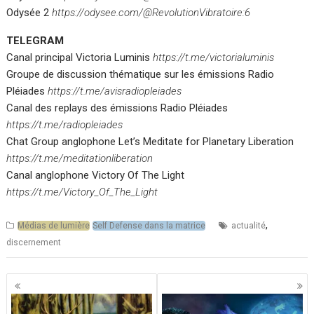
Odysée 2
https://odysee.com/@RevolutionVibratoire:6
TELEGRAM
Canal principal Victoria Luminis
https://t.me/victorialuminis
Groupe de discussion thématique sur les émissions Radio
Pléiades
https://t.me/avisradiopleiades
Canal des replays des émissions Radio Pléiades
https://t.me/radiopleiades
Chat Group anglophone Let’s Meditate for Planetary Liberation
https://t.me/meditationliberation
Canal anglophone Victory Of The Light
https://t.me/Victory_Of_The_Light
,
Médias de lumière
Self Defense dans la matrice
actualité
discernement
Navigation
des