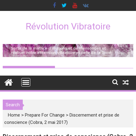
Skip
to
content
Révolution Vibratoire
Search
Home
>
Prepare For Change
>
Discernement et prise de
conscience (Cobra, 2 mai 2017)