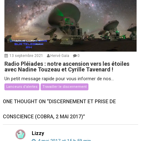
13 septembre 2021
Hervé Gaïa
0
Radio Pléiades : notre ascension vers les étoiles
avec Nadine Touzeau et Cyrille Tavenard !
Un petit message rapide pour vous informer de nos...
Lanceurs d'alertes
Travailler le discernement
ONE THOUGHT ON “
DISCERNEMENT ET PRISE DE
CONSCIENCE (COBRA, 2 MAI 2017)
”
Lizzy
4 mai 2017 at 15 h 59 min