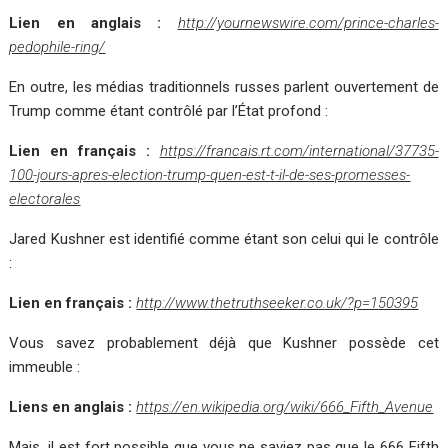
Lien en anglais :
http://yournewswire.com/prince-charles-
pedophile-ring/
En outre, les médias traditionnels russes parlent ouvertement de
Trump comme étant contrôlé par l’État profond :
Lien en français :
https://francais.rt.com/international/37735-
100-jours-apres-election-trump-quen-est-t-il-de-ses-promesses-
electorales
Jared Kushner est identifié comme étant son celui qui le contrôle
:
Lien en français :
http://www.thetruthseeker.co.uk/?p=150395
Vous savez probablement déjà que Kushner possède cet
immeuble :
Liens en anglais :
https://en.wikipedia.org/wiki/666_Fifth_Avenue
Mais, il est fort possible que vous ne saviez pas que le 666 Fifth