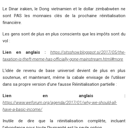
Le Dinar irakien, le Dong vietnamien et le dollar zimbabwéen ne
sont PAS les monnaies clés de la prochaine réinitialisation
financière.
Les gens sont de plus en plus conscients que les impôts sont du
vol :
Lien en anglais :
https://sitsshow.blogspot.si/2017/05/the-
taxation-is-theft-meme-has-officially-gone-mainstream.html#more
L’idée de revenu de base universel devient de plus en plus
soutenue, et maintenant, même la cabale envisage de l’utiliser
dans sa propre version d’une fausse Réinitialisation partielle :
Lien en anglais :
https://www.weforum.org/agenda/2017/01/why-we-should-all-
have-a-basic-income/
Inutile de dire que la réinitialisation complète, incluant
l’abondance pour toute l’humanité est la seule option.