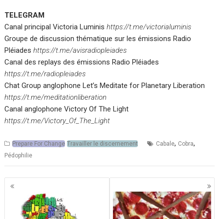
TELEGRAM
Canal principal Victoria Luminis
https://t.me/victorialuminis
Groupe de discussion thématique sur les émissions Radio
Pléiades
https://t.me/avisradiopleiades
Canal des replays des émissions Radio Pléiades
https://t.me/radiopleiades
Chat Group anglophone Let’s Meditate for Planetary Liberation
https://t.me/meditationliberation
Canal anglophone Victory Of The Light
https://t.me/Victory_Of_The_Light
,
,
Prepare For Change
Travailler le discernement
Cabale
Cobra
Pédophilie
Navigation
des
articles