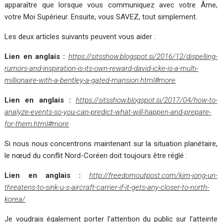
apparaître que lorsque vous communiquez avec votre Âme,
votre Moi Supérieur.
Ensuite, vous SAVEZ, tout simplement.
Les deux articles suivants peuvent vous aider :
Lien en anglais :
https://sitsshow.blogspot.si/2016/12/dispelling-
rumors-and-inspiration-is-its-own-reward-david-icke-is-a-multi-
millionaire-with-a-bentley-a-gated-mansion.html#more
Lien en anglais :
https://sitsshow.blogspot.si/2017/04/how-to-
analyze-events-so-you-can-predict-what-will-happen-and-prepare-
for-them.html#more
Si nous nous concentrons maintenant sur la situation planétaire,
le nœud du conflit Nord-Coréen doit toujours être réglé :
Lien en anglais :
http://freedomoutpost.com/kim-jong-un-
threatens-to-sink-u-s-aircraft-carrier-if-it-gets-any-closer-to-north-
korea/
Je voudrais également porter l’attention du public sur l’atteinte