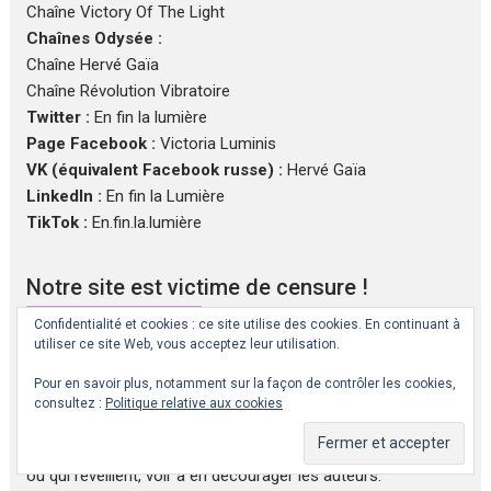
Chaîne Victory Of The Light
Chaînes Odysée :
Chaîne Hervé Gaïa
Chaîne Révolution Vibratoire
Twitter :
En fin la lumière
Page Facebook :
Victoria Luminis
VK (équivalent Facebook russe) :
Hervé Gaïa
LinkedIn :
En fin la Lumière
TikTok :
En.fin.la.lumière
Notre site est victime de censure !
Confidentialité et cookies : ce site utilise des cookies. En continuant à
Ce site est victime du « Shadow ban », procédé qui consiste
utiliser ce site Web, vous acceptez leur utilisation.
à réduire la visibilité d’un site et de ses publications dans les
Pour en savoir plus, notamment sur la façon de contrôler les cookies,
moteurs de recherche et les réseaux sociaux au moyens
consultez :
Politique relative aux cookies
des algorithmes. C’est une censure qui ne dit pas son nom
et qui vise à limiter l’impact des publications qui dérangent
ou qui réveillent, voir à en décourager les auteurs.