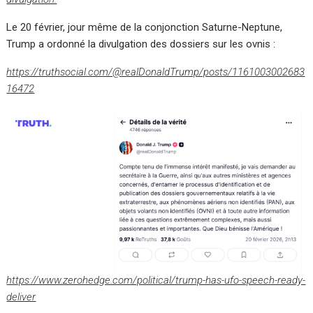
Le 20 février, jour même de la conjonction Saturne-Neptune,
Trump a ordonné la divulgation des dossiers sur les ovnis :
https://truthsocial.com/@realDonaldTrump/posts/1161003002683
16472
https://www.zerohedge.com/political/trump-has-ufo-speech-ready-
deliver