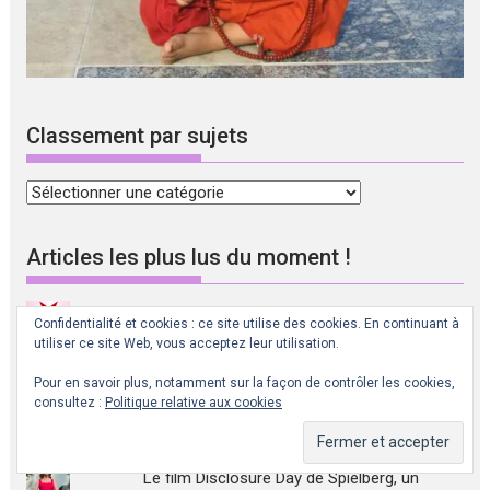
Classement par sujets
Classement
par
sujets
Articles les plus lus du moment !
Interview de la Sororité de la Rose avec
Confidentialité et cookies : ce site utilise des cookies. En continuant à
Cobra : activation du portail d'Ascension
utiliser ce site Web, vous acceptez leur utilisation.
2ième partie.
Pour en savoir plus, notamment sur la façon de contrôler les cookies,
consultez :
Politique relative aux cookies
Bref point sur la situation planétaire au 20
avril 2026
Le film Disclosure Day de Spielberg, un