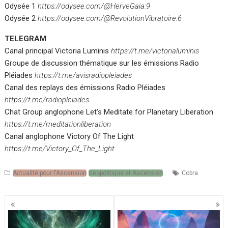
Odysée 1
https://odysee.com/@HerveGaia:9
Odysée 2
https://odysee.com/@RevolutionVibratoire:6
TELEGRAM
Canal principal Victoria Luminis
https://t.me/victorialuminis
Groupe de discussion thématique sur les émissions Radio
Pléiades
https://t.me/avisradiopleiades
Canal des replays des émissions Radio Pléiades
https://t.me/radiopleiades
Chat Group anglophone Let’s Meditate for Planetary Liberation
https://t.me/meditationliberation
Canal anglophone Victory Of The Light
https://t.me/Victory_Of_The_Light
Actualité pour l'Ascension
Géopolitique et Ascension
Cobra
Navigation
des
articles