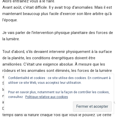
Alors entraînez vous à le faire.
Avant août, c’était difficile. Il y avait trop d’anomalies. Mais il est
maintenant beaucoup plus facile d’exercer son libre arbitre qu’à
l’époque.
Je vais parler de l’intervention physique planétaire des forces de
la lumière.
Tout d’abord, s’ils devaient intervenir physiquement à la surface
de la planète, les conditions énergétiques doivent être
améliorées. C’était une exigence absolue. À mesure que les
rôdeurs et les anomalies sont éliminés, les forces de la lumière
seront en mesure d’ancrer davantage d’énergie positive au sol.
Confidentialité et cookies : ce site utilise des cookies. En continuant à
utiliser ce site Web, vous acceptez leur utilisation.
Ses effets commencent d’abord à se manifester dans la nature,
loin de la société humaine. Lorsque les humains se trouvent à
Pour en savoir plus, notamment sur la façon de contrôler les cookies,
moins de 60 mètres, les biopuces implantées dans leur corps
consultez :
Politique relative aux cookies
interfèrent, les empêchant de vivre la nature de la même manière.
Donc, même si ce n’est pas tout le temps, essayez de passer du
temps dans la nature chaque fois que vous le pouvez. De cette