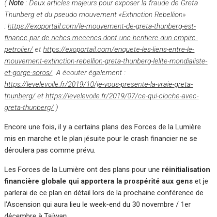
(
Note
: Deux articles majeurs pour exposer la fraude de Greta
Thunberg et du pseudo mouvement «Extinction Rebellion»
:
https://exoportail.com/le-mouvement-de-greta-thunberg-est-
finance-par-de-riches-mecenes-dont-une-heritiere-dun-empire-
petrolier/
et
https://exoportail.com/enquete-les-liens-entre-le-
mouvement-extinction-rebellion-greta-thunberg-lelite-mondialiste-
et-gorge-soros/
A écouter également :
https://levelevoile.fr/2019/10/je-vous-presente-la-vraie-greta-
thunberg/
et
https://levelevoile.fr/2019/07/ce-qui-cloche-avec-
greta-thunberg/
)
Encore une fois, il y a certains plans des Forces de la Lumière
mis en marche et le plan jésuite pour le crash financier ne se
déroulera pas comme prévu.
Les Forces de la Lumière ont des plans pour une
réinitialisation
financière globale qui apportera la prospérité aux gens
et je
parlerai de ce plan en détail lors de la prochaine conférence de
l’Ascension qui aura lieu le week-end du 30 novembre / 1er
décembre à Taïwan.