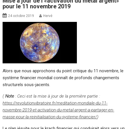
Mise à jour de l’«activation du métal argent»
pour le 11 novembre 2019
24 octobre 2019
Hervé
Alors que nous approchons du point critique du 11 novembre, le
système financier mondial connaît de profonds changements
structurels sous-jacents.
(
Note
: Ceci est la mise à jour de la première partie :
https://revolutionvibratoire.fr/meditation-mondiale-du-11-
novembre-2019-et-activation-du-metal-argent-a-partager-en-
masse-pour-la-reinitialisation-du-systeme-financier/
)
Le plan jésuite pour le krach financier qui conduirait alors vers un