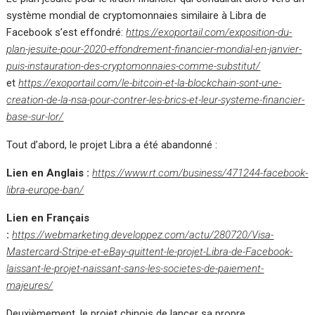
système mondial de cryptomonnaies similaire à Libra de
Facebook s’est effondré:
https://exoportail.com/exposition-du-
plan-jesuite-pour-2020-effondrement-financier-mondial-en-janvier-
puis-instauration-des-cryptomonnaies-comme-substitut/
et
https://exoportail.com/le-bitcoin-et-la-blockchain-sont-une-
creation-de-la-nsa-pour-contrer-les-brics-et-leur-systeme-financier-
base-sur-lor/
Tout d’abord, le projet Libra a été abandonné :
Lien en Anglais :
https://www.rt.com/business/471244-facebook-
libra-europe-ban/
Lien en Français
:
https://webmarketing.developpez.com/actu/280720/Visa-
Mastercard-Stripe-et-eBay-quittent-le-projet-Libra-de-Facebook-
laissant-le-projet-naissant-sans-les-societes-de-paiement-
majeures/
Deuxièmement, le projet chinois de lancer sa propre