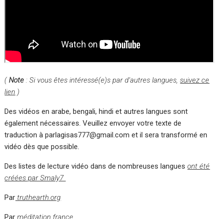
(
Note
: Si vous êtes intéressé(e)s par d’autres langues,
suivez ce
lien
)
Des vidéos en arabe, bengali, hindi et autres langues sont
également nécessaires. Veuillez envoyer votre texte de
traduction à parlagisas777@gmail.com et il sera transformé en
vidéo dès que possible.
Des listes de lecture vidéo dans de nombreuses langues
ont été
créées par Smaly7
Par
truthearth.org
Par
méditation france