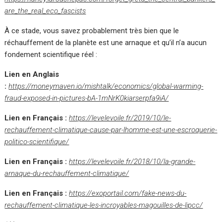
are_the_real_eco_fascists
À ce stade, vous savez probablement très bien que le
réchauffement de la planète est une arnaque et qu’il n’a aucun
fondement scientifique réel :
Lien en Anglais
:
https://moneymaven.io/mishtalk/economics/global-warming-
fraud-exposed-in-pictures-bA-1mNrK0kiarserpfa9iA/
Lien en Français :
https://levelevoile.fr/2019/10/le-
rechauffement-climatique-cause-par-lhomme-est-une-escroquerie-
politico-scientifique/
Lien en Français :
https://levelevoile.fr/2018/10/la-grande-
arnaque-du-rechauffement-climatique/
Lien en Français :
https://exoportail.com/fake-news-du-
rechauffement-climatique-les-incroyables-magouilles-de-lipcc/