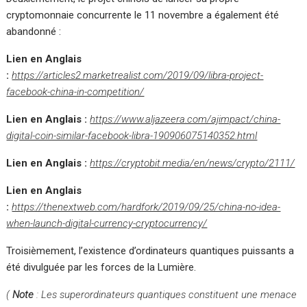
cryptomonnaie concurrente le 11 novembre a également été
abandonné :
Lien en Anglais
:
https://articles2.marketrealist.com/2019/09/libra-project-
facebook-china-in-competition/
Lien en Anglais :
https://www.aljazeera.com/ajimpact/china-
digital-coin-similar-facebook-libra-190906075140352.html
Lien en Anglais :
https://cryptobit.media/en/news/crypto/2111/
Lien en Anglais
:
https://thenextweb.com/hardfork/2019/09/25/china-no-idea-
when-launch-digital-currency-cryptocurrency/
Troisièmement, l’existence d’ordinateurs quantiques puissants a
été divulguée par les forces de la Lumière.
(
Note
: Les superordinateurs quantiques constituent une menace