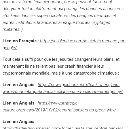
pour le système financier actuel, car ils peuvent facilement
décrypter tout le chiffrement qui protège les données financières
stockées dans les superordinateurs des banques centrales et
autres institutions financières ainsi que tous les cryptages
militaires. )
Lien en Français :
https://insolentiae.com/le-bictoin-menace-par-
google/
Tout cela a suffi pour que les jésuites changent leurs plans, et
maintenant ils ne relient pas leur crash financier à leur
cryptomonnaie mondiale, mais à une catastrophe climatique :
Lien en Anglais :
https://news.goldcore.com/bank-of-england-
warns-of-an-abrupt-financial-collapse-due-to-climate-emergency/
Lien en Anglais :
https://www.strategic-
culture.org/news/2019/10/02/central-bankers-go-green-why/
Lien en Anglais :
https://harley.larouchepac.com/forget_greta_the_central_bankers_