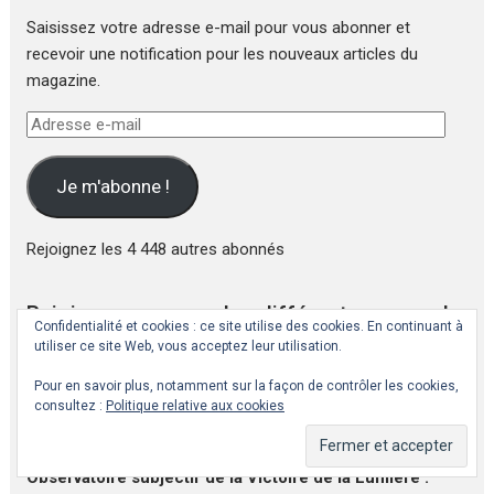
Saisissez votre adresse e-mail pour vous abonner et
recevoir une notification pour les nouveaux articles du
magazine.
Adresse
e-
mail
Je m'abonne !
Rejoignez les 4 448 autres abonnés
Rejoignez nous sur les différents canaux !
Confidentialité et cookies : ce site utilise des cookies. En continuant à
utiliser ce site Web, vous acceptez leur utilisation.
Fil d'informations Telegram sur la Victoire de la
Pour en savoir plus, notamment sur la façon de contrôler les cookies,
Lumière:
Victoria Luminis
consultez :
Politique relative aux cookies
Collection personnelle de vidéos de spiritualité et
divulgation :
Lève Le Voile
Observatoire subjectif de la Victoire de la Lumière :