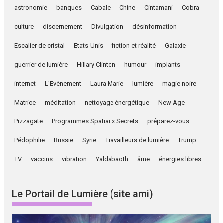
astronomie
banques
Cabale
Chine
Cintamani
Cobra
culture
discernement
Divulgation
désinformation
Escalier de cristal
Etats-Unis
fiction et réalité
Galaxie
guerrier de lumière
Hillary Clinton
humour
implants
internet
L'Evènement
Laura Marie
lumière
magie noire
Matrice
méditation
nettoyage énergétique
New Age
Pizzagate
Programmes Spatiaux Secrets
préparez-vous
Pédophilie
Russie
Syrie
Travailleurs de lumière
Trump
TV
vaccins
vibration
Yaldabaoth
âme
énergies libres
Le Portail de Lumière (site ami)