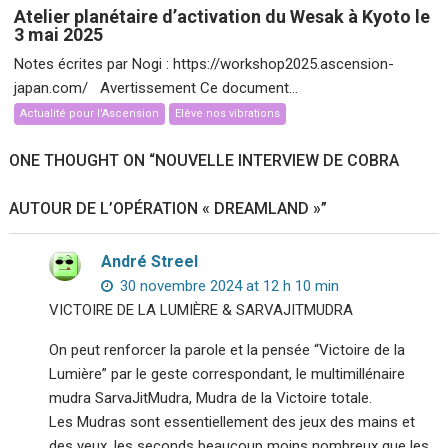
Atelier planétaire d’activation du Wesak à Kyoto le
3 mai 2025
Notes écrites par Nogi : https://workshop2025.ascension-
japan.com/ Avertissement Ce document...
Actualité pour l'Ascension
Elève nos vibrations
ONE THOUGHT ON “
NOUVELLE INTERVIEW DE COBRA
AUTOUR DE L’OPÉRATION « DREAMLAND »
”
André Streel
30 novembre 2024 at 12 h 10 min
VICTOIRE DE LA LUMIÈRE & SARVAJITMUDRA
On peut renforcer la parole et la pensée “Victoire de la
Lumière” par le geste correspondant, le multimillénaire
mudra SarvaJitMudra, Mudra de la Victoire totale.
Les Mudras sont essentiellement des jeux des mains et
des yeux, les seconds beaucoup moins nombreux que les