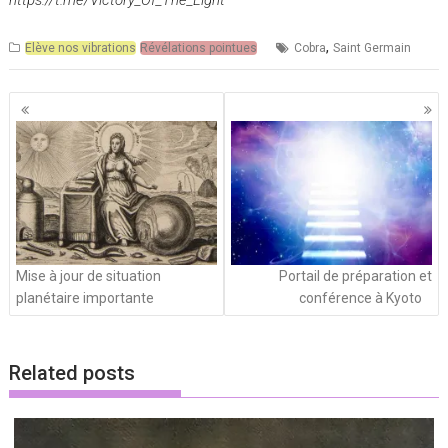
https://t.me/Victory_Of_The_Light
,
Elève nos vibrations
Révélations pointues
Cobra
Saint Germain
Navigation
des
articles
Mise à jour de situation
Portail de préparation et
planétaire importante
conférence à Kyoto
Related posts