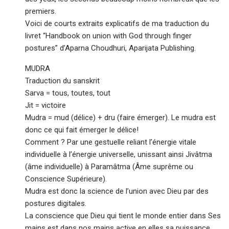
premiers.
Voici de courts extraits explicatifs de ma traduction du
livret “Handbook on union with God through finger
postures” d’Aparna Choudhuri, Aparijata Publishing.
MUDRA
Traduction du sanskrit
Sarva = tous, toutes, tout
Jit = victoire
Mudra = mud (délice) + dru (faire émerger). Le mudra est
donc ce qui fait émerger le délice!
Comment ? Par une gestuelle reliant l’énergie vitale
individuelle à l’énergie universelle, unissant ainsi Jivâtma
(âme individuelle) à Paramâtma (Âme suprême ou
Conscience Supérieure).
Mudra est donc la science de l’union avec Dieu par des
postures digitales.
La conscience que Dieu qui tient le monde entier dans Ses
mains est dans nos mains active en elles sa puissance