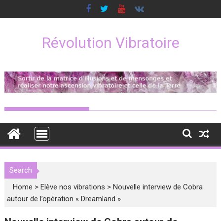
Skip
to
content
Révolution Vibratoire
Search
Home
>
Elève nos vibrations
>
Nouvelle interview de Cobra
autour de l’opération « Dreamland »