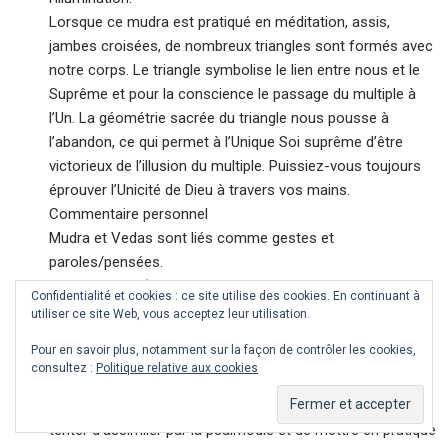
Lorsque ce mudra est pratiqué en méditation, assis,
jambes croisées, de nombreux triangles sont formés avec
notre corps. Le triangle symbolise le lien entre nous et le
Suprême et pour la conscience le passage du multiple à
l’Un. La géométrie sacrée du triangle nous pousse à
l’abandon, ce qui permet à l’Unique Soi suprême d’être
victorieux de l’illusion du multiple. Puissiez-vous toujours
éprouver l’Unicité de Dieu à travers vos mains.
Commentaire personnel
Mudra et Vedas sont liés comme gestes et
paroles/pensées.
Veda = savoir (racine ’vid’=voir avec les vrais yeux,
Confidentialité et cookies : ce site utilise des cookies. En continuant à
intérieurs, de l’âme). Veda était savoir encyclopédique,
utiliser ce site Web, vous acceptez leur utilisation.
arbre si touffu que le jeune humain devait commencer par
Pour en savoir plus, notamment sur la façon de contrôler les cookies,
choisir sur laquelle ou lesquelles des centaines de ramilles
consultez :
Politique relative aux cookies
de l’arbre Veda agripper son oiseau chanteur ou plutôt
psalmodieur, autrement dit quelle(s) ramille(s) du savoir
tenter d’assimiler par la psalmodie et de mettre en pratique