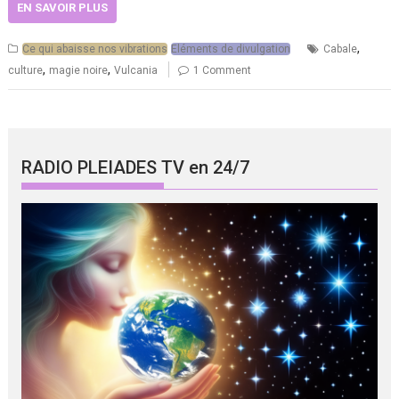
EN SAVOIR PLUS
,
Ce qui abaisse nos vibrations
Eléments de divulgation
Cabale
,
,
culture
magie noire
Vulcania
1 Comment
RADIO PLEIADES TV en 24/7