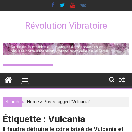
Skip
to
content
Révolution Vibratoire
Search
Home
>
Posts tagged "Vulcania"
Étiquette :
Vulcania
Il faudra détruire le cône brisé de Vulcania et