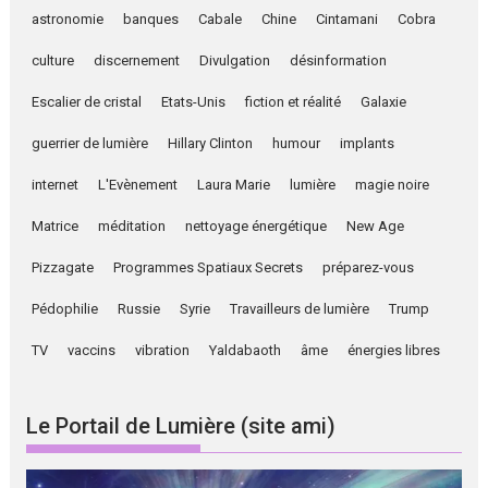
astronomie
banques
Cabale
Chine
Cintamani
Cobra
culture
discernement
Divulgation
désinformation
Escalier de cristal
Etats-Unis
fiction et réalité
Galaxie
guerrier de lumière
Hillary Clinton
humour
implants
internet
L'Evènement
Laura Marie
lumière
magie noire
Matrice
méditation
nettoyage énergétique
New Age
Pizzagate
Programmes Spatiaux Secrets
préparez-vous
Pédophilie
Russie
Syrie
Travailleurs de lumière
Trump
TV
vaccins
vibration
Yaldabaoth
âme
énergies libres
Le Portail de Lumière (site ami)