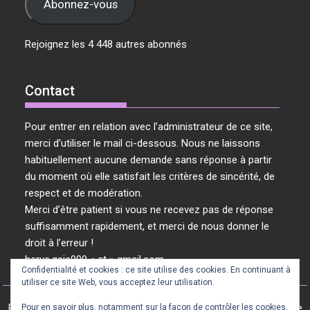
Abonnez-vous
Rejoignez les 4 448 autres abonnés
Contact
Pour entrer en relation avec l’administrateur de ce site,
merci d’utiliser le mail ci-dessous. Nous ne laissons
habituellement aucune demande sans réponse à partir
du moment où elle satisfait les critères de sincérité, de
respect et de modération.
Merci d’être patient si vous ne recevez pas de réponse
suffisamment rapidement, et merci de nous donner le
droit à l’erreur !
herve.gaia999 « at » gmail.com
Confidentialité et cookies : ce site utilise des cookies. En continuant à
utiliser ce site Web, vous acceptez leur utilisation.
Révolution Vibratoire © 2024 / 2025 - Tous les articles de ce site
Pour en savoir plus, notamment sur la façon de contrôler les cookies,