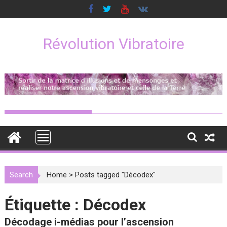
Skip
to
content
Révolution Vibratoire
Search
Home
>
Posts tagged "Décodex"
Étiquette :
Décodex
Décodage i-médias pour l’ascension