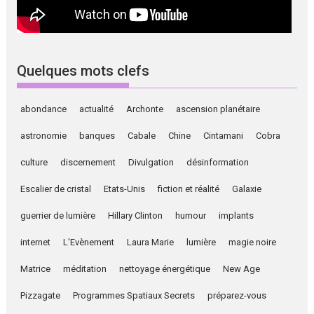
Quelques mots clefs
abondance
actualité
Archonte
ascension planétaire
astronomie
banques
Cabale
Chine
Cintamani
Cobra
culture
discernement
Divulgation
désinformation
Escalier de cristal
Etats-Unis
fiction et réalité
Galaxie
guerrier de lumière
Hillary Clinton
humour
implants
internet
L'Evènement
Laura Marie
lumière
magie noire
Matrice
méditation
nettoyage énergétique
New Age
Pizzagate
Programmes Spatiaux Secrets
préparez-vous