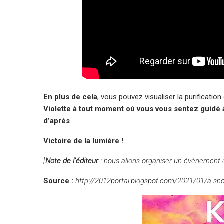
En plus de cela
, vous pouvez visualiser la purificatio
Violette à tout moment où vous vous sentez guidé à l
d’après
.
Victoire de la lumière !
[
Note de l’éditeur
: nous allons organiser un événement e
Source :
http://2012portal.blogspot.com/2021/01/a-sho