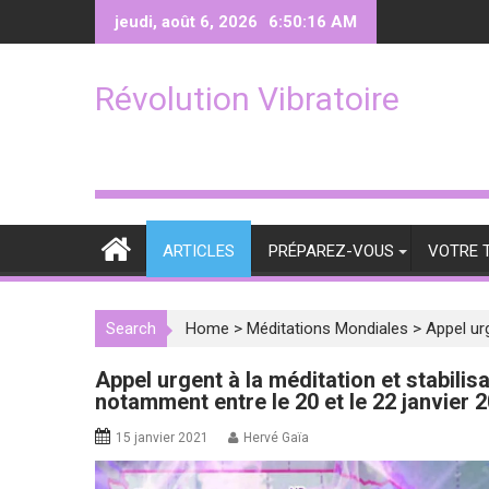
Skip
jeudi, août 6, 2026
6:50:17 AM
to
content
Révolution Vibratoire
ARTICLES
PRÉPAREZ-VOUS
VOTRE 
Search
Home
>
Méditations Mondiales
>
Appel urg
Appel urgent à la méditation et stabilis
notamment entre le 20 et le 22 janvier 
15 janvier 2021
Hervé Gaïa