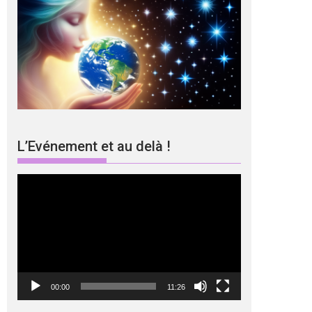
L’Evénement et au delà !
Lecteur
vidéo
00:00
11:26