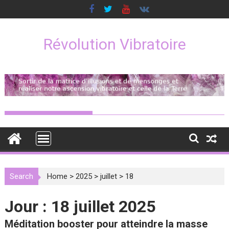
Skip
to
content
Révolution Vibratoire
Search
Home
>
2025
>
juillet
>
18
Jour :
18 juillet 2025
Méditation booster pour atteindre la masse