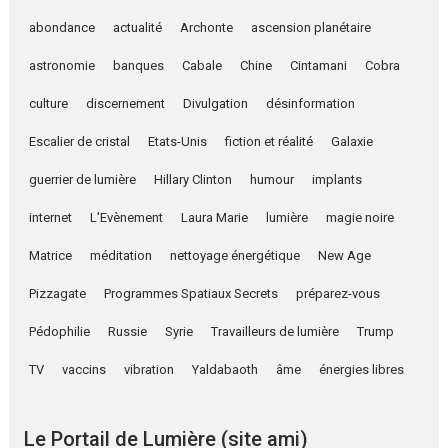
abondance
actualité
Archonte
ascension planétaire
astronomie
banques
Cabale
Chine
Cintamani
Cobra
culture
discernement
Divulgation
désinformation
Escalier de cristal
Etats-Unis
fiction et réalité
Galaxie
guerrier de lumière
Hillary Clinton
humour
implants
internet
L'Evènement
Laura Marie
lumière
magie noire
Matrice
méditation
nettoyage énergétique
New Age
Pizzagate
Programmes Spatiaux Secrets
préparez-vous
Pédophilie
Russie
Syrie
Travailleurs de lumière
Trump
TV
vaccins
vibration
Yaldabaoth
âme
énergies libres
Le Portail de Lumière (site ami)