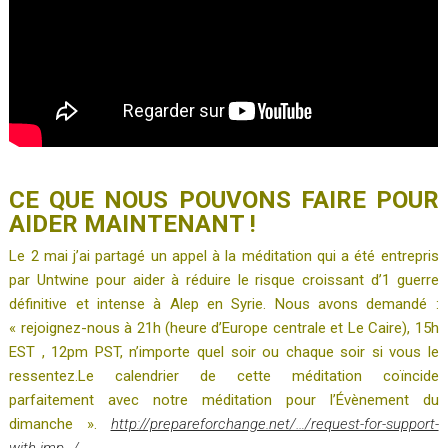
CE QUE NOUS POUVONS FAIRE POUR
AIDER MAINTENANT !
Le 2 mai j’ai partagé un appel à la méditation qui a été entrepris
par Untwine pour aider à réduire le risque croissant d’1 guerre
définitive et intense à Alep en Syrie. Nous avons demandé :
« rejoignez-nous à 21h (heure d’Europe centrale et Le Caire), 15h
EST , 12pm PST, n’importe quel soir ou chaque soir si vous le
ressentez.Le calendrier de cette méditation coïncide
parfaitement avec notre méditation pour l’Évènement du
dimanche ».
http://prepareforchange.net/…/request-for-support-
with-imp…/