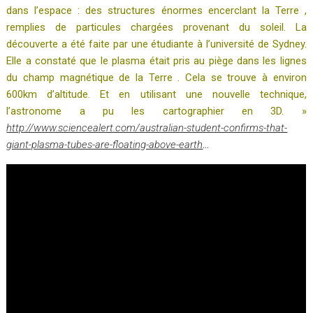
dans l’espace : des structures énormes encerclant la Terre ,
remplies de particules chargées provenant du soleil. La
découverte a été faite par une étudiante à l’université de Sydney.
Elle a constaté que le plasma était pris au piège dans les lignes
du champ magnétique de la Terre . Cela se trouve à environ
600km d’altitude. Et en utilisant une nouvelle technique,
l’astronome a pu les cartographier en 3D. »
http://www.sciencealert.com/australian-student-confirms-that-
giant-plasma-tubes-are-floating-above-earth
…