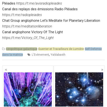
Pléiades
https://t.me/avisradiopleiades
Canal des replays des émissions Radio Pléiades
https://t.me/radiopleiades
Chat Group anglophone Let’s Meditate for Planetary Liberation
https://t.me/meditationliberation
Canal anglophone Victory Of The Light
https://t.me/Victory_Of_The_Light
Géopolitique galactique
Guerrier et Travailleurs de Lumière
Self Defense
,
dans la matrice
L'Evènement
Yaldabaoth
Navigation
des
articles