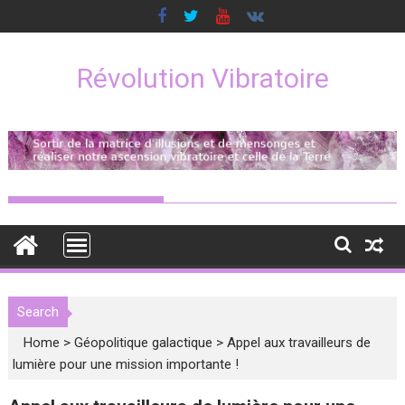
Skip
to
content
Révolution Vibratoire
Search
Home
>
Géopolitique galactique
>
Appel aux travailleurs de
lumière pour une mission importante !