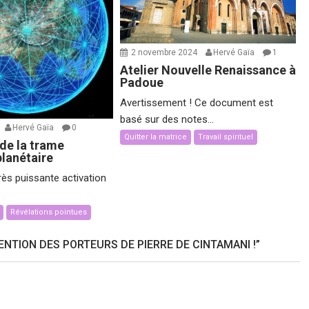
2 novembre 2024
Hervé Gaïa
1
Atelier Nouvelle Renaissance à
Padoue
Avertissement ! Ce document est
basé sur des notes...
Hervé Gaïa
0
Quitter la matrice
Travail spirituel
 de la trame
planétaire
très puissante activation
Révélations pointues
NTION DES PORTEURS DE PIERRE DE CINTAMANI !
”