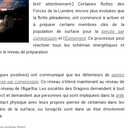
bref attentivement.] Certaines flottes des
Forces de la Lumière, encore plus évoluées que
la flotte pléiadienne, ont commencé à activer et
à préparer certains membres clés de la
population de surface pour la
percée par
compression
et l
‘Événement
. Ce processus peut
réactiver tous les schémas énergétiques et
 le niveau de préparation.
iques positives) ont communiqué que les détenteurs de
pierres
cée par compression
. Ce réseau s’étend maintenant au réseau de
du réseau de l’Agartha. Les sociétés des Dragons demandent à tout
spect et demandent aux personnes qui sont impliquées dans la
grille
ontact physique avec leurs propres pierres de cintamani dans les
ns de la surface, ou lorsqu’ils sont dans un état émotionnel
e.
id-update.html