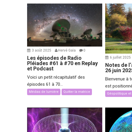
3 août 2025
Hervé Gaïa
0
Les épisodes de Radio
6 juillet 2025
Pléiades #61 à #70 en Replay
Notes de l’
et Podcast
26 juin 202
Voici un petit récapitulatif des
Bienvenue à t
épisodes 61 à 70...
est positionn
Médias de lumière
Quitter la matrice
Géopolitique e