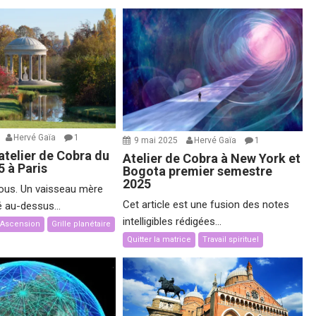
Hervé Gaïa
1
9 mai 2025
Hervé Gaïa
1
atelier de Cobra du
Atelier de Cobra à New York et
5 à Paris
Bogota premier semestre
2025
ous. Un vaisseau mère
Cet article est une fusion des notes
é au-dessus...
intelligibles rédigées...
t Ascension
Grille planétaire
Quitter la matrice
Travail spirituel