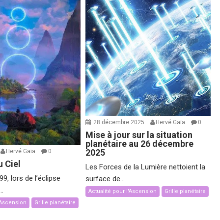
28 décembre 2025
Hervé Gaïa
0
Mise à jour sur la situation
planétaire au 26 décembre
2025
Hervé Gaïa
0
 Ciel
Les Forces de la Lumière nettoient la
9, lors de l’éclipse
surface de...
..
Actualité pour l'Ascension
Grille planétaire
l'Ascension
Grille planétaire