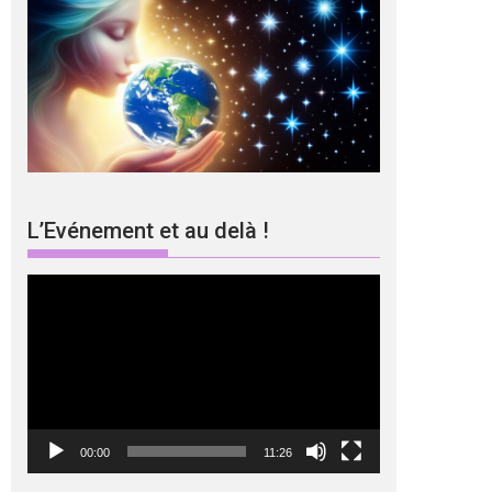
L’Evénement et au delà !
Lecteur
vidéo
00:00
11:26