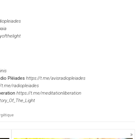
iopleiades
aia
ofthelight
inis
adio Pléiades
https://t.me/avisradiopleiades
//t.me/radiopleiades
beration
https://t.me/meditationliberation
ctory_Of_The_Light
rgétique