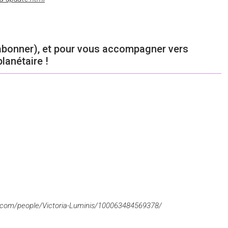
abonner), et pour vous accompagner vers
planétaire !
.com/people/Victoria-Luminis/100063484569378/