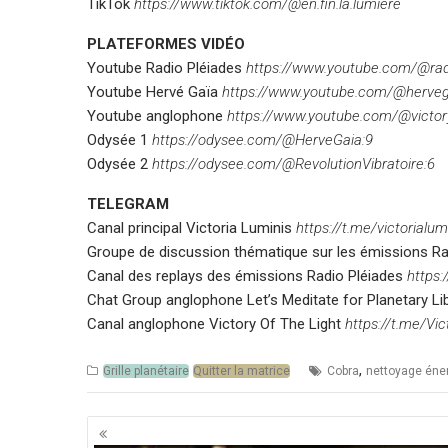
TikTok
https://www.tiktok.com/@en.fin.la.lumiere
PLATEFORMES VIDÉO
Youtube Radio Pléiades
https://www.youtube.com/@rad
Youtube Hervé Gaïa
https://www.youtube.com/@herveg
Youtube anglophone
https://www.youtube.com/@victory
Odysée 1
https://odysee.com/@HerveGaia:9
Odysée 2
https://odysee.com/@RevolutionVibratoire:6
TELEGRAM
Canal principal Victoria Luminis
https://t.me/victorialum
Groupe de discussion thématique sur les émissions R
Canal des replays des émissions Radio Pléiades
https:
Chat Group anglophone Let’s Meditate for Planetary Li
Canal anglophone Victory Of The Light
https://t.me/Vi
,
Grille planétaire
Quitter la matrice
Cobra
nettoyage éne
Navigation