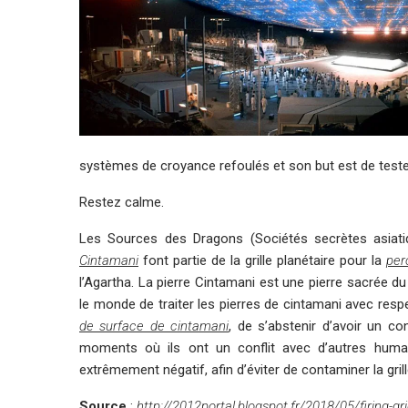
systèmes de croyance refoulés et son but est de tester
Restez calme.
Les Sources des Dragons (Sociétés secrètes asiat
Cintamani
font partie de la grille planétaire pour la
per
l’Agartha. La pierre Cintamani est une pierre sacrée 
le monde de traiter les pierres de cintamani avec re
de surface de cintamani
, de s’abstenir d’avoir un c
moments où ils ont un conflit avec d’autres humai
extrêmement négatif, afin d’éviter de contaminer la grill
Source
:
http://2012portal.blogspot.fr/2018/05/firing-gr