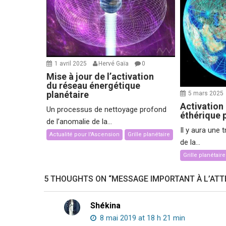
1 avril 2025
Hervé Gaïa
0
Mise à jour de l’activation
du réseau énergétique
planétaire
5 mars 2025
Activation
Un processus de nettoyage profond
éthérique 
de l’anomalie de la...
Il y aura une 
Actualité pour l'Ascension
Grille planétaire
de la...
Grille planétaire
5 THOUGHTS ON “
MESSAGE IMPORTANT À L’ATTE
Shékina
8 mai 2019 at 18 h 21 min