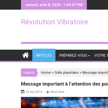
Skip
samedi, août 8, 2026
1:44:49 PM
to
content
Révolution Vibratoire
ARTICLES
PRÉPAREZ-VOUS
VOTRE 
Search
Home
>
Grille planétaire
>
Message importan
Message important à l’attention des por
23 mai 2018
Hervé Gaïa