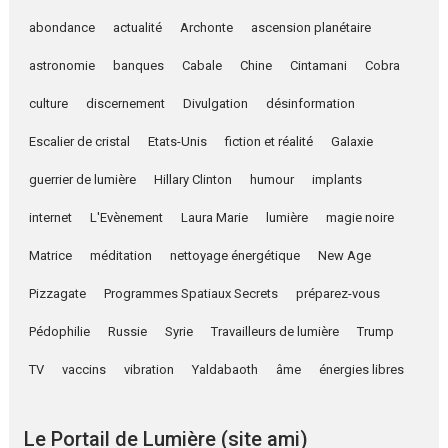
abondance
actualité
Archonte
ascension planétaire
astronomie
banques
Cabale
Chine
Cintamani
Cobra
culture
discernement
Divulgation
désinformation
Escalier de cristal
Etats-Unis
fiction et réalité
Galaxie
guerrier de lumière
Hillary Clinton
humour
implants
internet
L'Evènement
Laura Marie
lumière
magie noire
Matrice
méditation
nettoyage énergétique
New Age
Pizzagate
Programmes Spatiaux Secrets
préparez-vous
Pédophilie
Russie
Syrie
Travailleurs de lumière
Trump
TV
vaccins
vibration
Yaldabaoth
âme
énergies libres
Le Portail de Lumière (site ami)