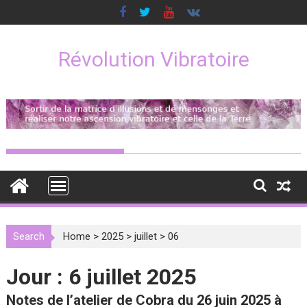
Skip
to
content
Révolution Vibratoire
Search
Home
>
2025
>
juillet
>
06
Jour :
6 juillet 2025
Notes de l’atelier de Cobra du 26 juin 2025 à