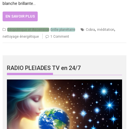
blanche brillante…
EN SAVOIR PLUS
,
,
Géopolitique et Ascension
Grille planétaire
Cobra
méditation
nettoyage énergétique
1 Comment
RADIO PLEIADES TV en 24/7