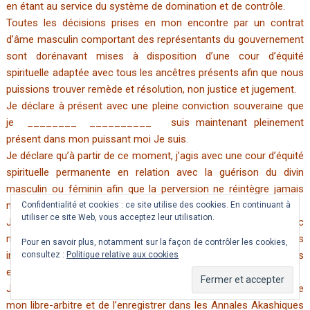
en étant au service du système de domination et de contrôle.
Toutes les décisions prises en mon encontre par un contrat
d’âme masculin comportant des représentants du gouvernement
sont dorénavant mises à disposition d’une cour d’équité
spirituelle adaptée avec tous les ancêtres présents afin que nous
puissions trouver remède et résolution, non justice et jugement.
Je déclare à présent avec une pleine conviction souveraine que
je ________ __________ suis maintenant pleinement
présent dans mon puissant moi Je suis.
Je déclare qu’à partir de ce moment, j’agis avec une cour d’équité
spirituelle permanente en relation avec la guérison du divin
masculin ou féminin afin que la perversion ne réintègre jamais
mon domaine d’expression.
Confidentialité et cookies : ce site utilise des cookies. En continuant à
utiliser ce site Web, vous acceptez leur utilisation.
Je déclare par la présente que Mère Terre est désormais avec
moi en domination de toutes les formes de relations
Pour en savoir plus, notamment sur la façon de contrôler les cookies,
interpersonnelles concernant toutes les espèces sensibles
consultez :
Politique relative aux cookies
existant et coexistant dans les royaumes de Mère Terre.
J’en appelle à tous les ancêtres d’honorer cette déclaration de
mon libre-arbitre et de l’enregistrer dans les Annales Akashiques