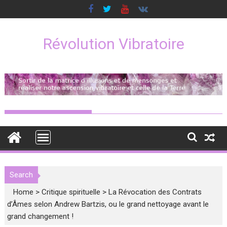
Skip
to
content
Révolution Vibratoire
Search
Home
>
Critique spirituelle
>
La Révocation des Contrats
d’Âmes selon Andrew Bartzis, ou le grand nettoyage avant le
grand changement !