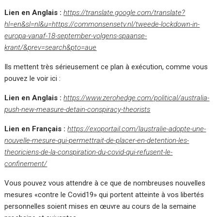
Lien en Anglais :
https://translate.google.com/translate?
hl=en&sl=nl&u=https://commonsensetv.nl/tweede-lockdown-in-
europa-vanaf-18-september-volgens-spaanse-
krant/&prev=search&pto=aue
Ils mettent très sérieusement ce plan à exécution, comme vous
pouvez le voir ici :
Lien en Anglais :
https://www.zerohedge.com/political/australia-
push-new-measure-detain-conspiracy-theorists
Lien en Français :
https://exoportail.com/laustralie-adopte-une-
nouvelle-mesure-qui-permettrait-de-placer-en-detention-les-
theoriciens-de-la-conspiration-du-covid-qui-refusent-le-
confinement/
Vous pouvez vous attendre à ce que de nombreuses nouvelles
mesures «contre le Covid19» qui portent atteinte à vos libertés
personnelles soient mises en œuvre au cours de la semaine