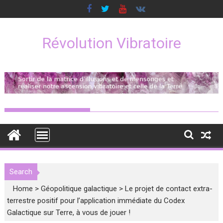
Skip
to
content
Révolution Vibratoire
Search
Home
>
Géopolitique galactique
>
Le projet de contact extra-
terrestre positif pour l’application immédiate du Codex
Galactique sur Terre, à vous de jouer !