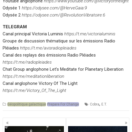
Youtube anglophone
https://www.youtube.com/@victoryofthelight
Odysée 1
https://odysee.com/@HerveGaia:9
Odysée 2
https://odysee.com/@RevolutionVibratoire:6
TELEGRAM
Canal principal Victoria Luminis
https://t.me/victorialuminis
Groupe de discussion thématique sur les émissions Radio
Pléiades
https://t.me/avisradiopleiades
Canal des replays des émissions Radio Pléiades
https://t.me/radiopleiades
Chat Group anglophone Let’s Meditate for Planetary Liberation
https://t.me/meditationliberation
Canal anglophone Victory Of The Light
https://t.me/Victory_Of_The_Light
,
Géopolitique galactique
Prepare For Change
Cobra
E.T.
Navigation
des