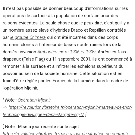
Il n’est pas possible de donner beaucoup d’informations sur les
opérations de surface à la population de surface pour des
raisons évidentes. La seule chose que je peux dire, c’est qu’il y a
un nombre assez élevé d’hybrides Draco et Reptilien contrôlés
par
le groupe Chimera
qui ont été incarnés dans des corps
humains clonés à l’intérieur de bases souterraines lors de la
dernière invasion
Archontes
entre
1996 et 1999
. Après les faux
drapeaux (False Flag) du 11 septembre 2001, ils ont commencé à
remonter à la surface et à infiltrer les échelons supérieurs du
pouvoir au sein de la société humaine. Cette situation est en
train d’être réglée par les Forces de la Lumière dans le cadre de
l’opération Mjolnir.
[
Note
: Opération Mjolnir
=>
https://revolutionvibratoire.fr/operation-mjolnir-marteau-de-thor-
technologie-divulguee-dans-stargate-sg-1/
]
[ Note : Mise à jour récente sur le sujet
https://revolutionvibratoire.fr/mise-a-jour-de-situation-du-contacte-