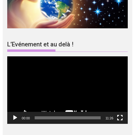
L’Evénement et au delà !
Lecteur
vidéo
00:00
11:26