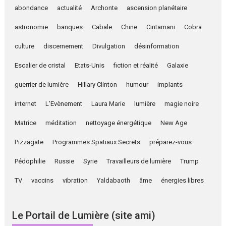
abondance
actualité
Archonte
ascension planétaire
astronomie
banques
Cabale
Chine
Cintamani
Cobra
culture
discernement
Divulgation
désinformation
Escalier de cristal
Etats-Unis
fiction et réalité
Galaxie
guerrier de lumière
Hillary Clinton
humour
implants
internet
L'Evènement
Laura Marie
lumière
magie noire
Matrice
méditation
nettoyage énergétique
New Age
Pizzagate
Programmes Spatiaux Secrets
préparez-vous
Pédophilie
Russie
Syrie
Travailleurs de lumière
Trump
TV
vaccins
vibration
Yaldabaoth
âme
énergies libres
Le Portail de Lumière (site ami)