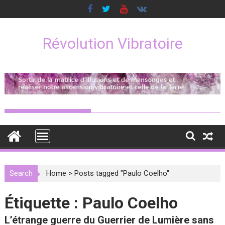
Skip
to
content
Révolution Vibratoire
Search
Home
>
Posts tagged "Paulo Coelho"
Étiquette :
Paulo Coelho
L’étrange guerre du Guerrier de Lumière sans