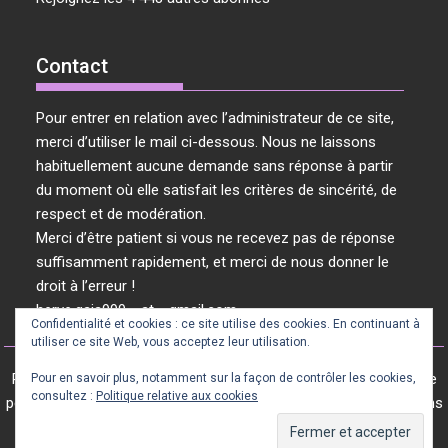
Contact
Pour entrer en relation avec l’administrateur de ce site,
merci d’utiliser le mail ci-dessous. Nous ne laissons
habituellement aucune demande sans réponse à partir
du moment où elle satisfait les critères de sincérité, de
respect et de modération.
Merci d’être patient si vous ne recevez pas de réponse
suffisamment rapidement, et merci de nous donner le
droit à l’erreur !
herve.gaia999 « at » gmail.com
Confidentialité et cookies : ce site utilise des cookies. En continuant à
utiliser ce site Web, vous acceptez leur utilisation.
Révolution Vibratoire © 2024 / 2025 - Tous les articles de ce site
Pour en savoir plus, notamment sur la façon de contrôler les cookies,
consultez :
Politique relative aux cookies
peuvent être librement repris s'ils le sont dans leur intégralité, sans
modification et en citant la source.