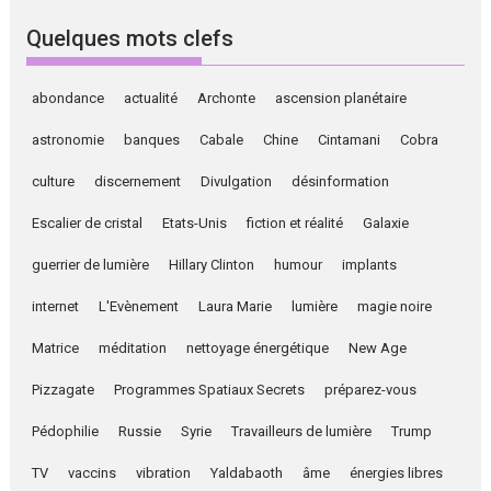
Quelques mots clefs
abondance
actualité
Archonte
ascension planétaire
astronomie
banques
Cabale
Chine
Cintamani
Cobra
culture
discernement
Divulgation
désinformation
Escalier de cristal
Etats-Unis
fiction et réalité
Galaxie
guerrier de lumière
Hillary Clinton
humour
implants
internet
L'Evènement
Laura Marie
lumière
magie noire
Matrice
méditation
nettoyage énergétique
New Age
Pizzagate
Programmes Spatiaux Secrets
préparez-vous
Pédophilie
Russie
Syrie
Travailleurs de lumière
Trump
TV
vaccins
vibration
Yaldabaoth
âme
énergies libres