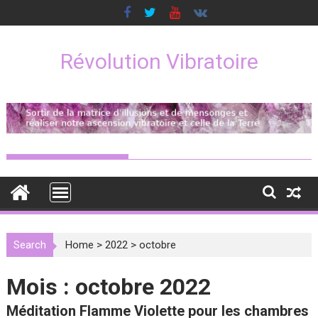
Skip
to
content
Révolution Vibratoire
Search
Home
>
2022
>
octobre
Mois :
octobre 2022
Méditation Flamme Violette pour les chambres