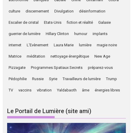
culture
discernement
Divulgation
désinformation
Escalier de cristal
Etats-Unis
fiction et réalité
Galaxie
guerrier de lumière
Hillary Clinton
humour
implants
internet
L'Evènement
Laura Marie
lumière
magie noire
Matrice
méditation
nettoyage énergétique
New Age
Pizzagate
Programmes Spatiaux Secrets
préparez-vous
Pédophilie
Russie
Syrie
Travailleurs de lumière
Trump
TV
vaccins
vibration
Yaldabaoth
âme
énergies libres
Le Portail de Lumière (site ami)