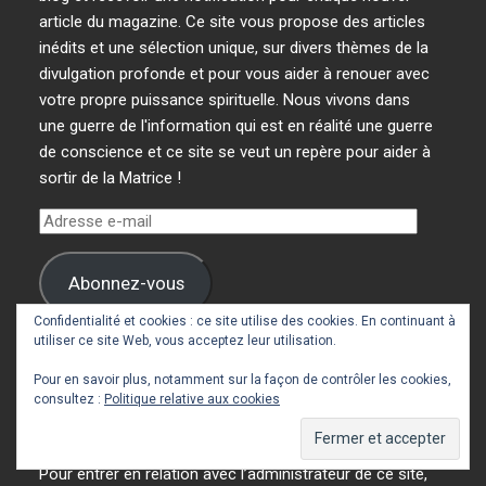
article du magazine. Ce site vous propose des articles
inédits et une sélection unique, sur divers thèmes de la
divulgation profonde et pour vous aider à renouer avec
votre propre puissance spirituelle. Nous vivons dans
une guerre de l'information qui est en réalité une guerre
de conscience et ce site se veut un repère pour aider à
sortir de la Matrice !
Adresse
e-
mail
Abonnez-vous
Confidentialité et cookies : ce site utilise des cookies. En continuant à
utiliser ce site Web, vous acceptez leur utilisation.
Rejoignez les 4 448 autres abonnés
Pour en savoir plus, notamment sur la façon de contrôler les cookies,
consultez :
Politique relative aux cookies
Contact
Pour entrer en relation avec l’administrateur de ce site,