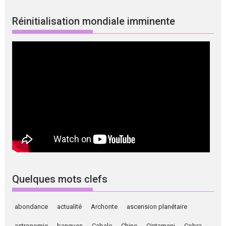
Réinitialisation mondiale imminente
Quelques mots clefs
abondance
actualité
Archonte
ascension planétaire
astronomie
banques
Cabale
Chine
Cintamani
Cobra