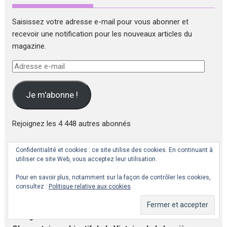
Saisissez votre adresse e-mail pour vous abonner et
recevoir une notification pour les nouveaux articles du
magazine.
Adresse
e-
mail
Je m'abonne !
Rejoignez les 4 448 autres abonnés
Confidentialité et cookies : ce site utilise des cookies. En continuant à
Rejoignez nous sur les différents canaux !
utiliser ce site Web, vous acceptez leur utilisation.
Pour en savoir plus, notamment sur la façon de contrôler les cookies,
Fil d'informations Telegram sur la Victoire de la
consultez :
Politique relative aux cookies
Lumière:
Victoria Luminis
Collection personnelle de vidéos de spiritualité et
divulgation :
Lève Le Voile