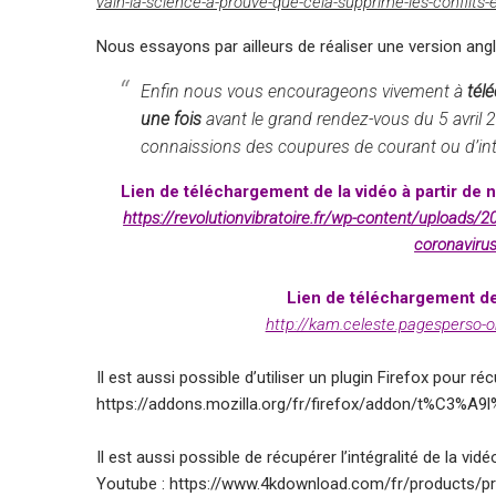
vain-la-science-a-prouve-que-cela-supprime-les-conflits-
Nous essayons par ailleurs de réaliser une version an
Enfin nous vous encourageons vivement à
tél
une fois
avant le grand rendez-vous du 5 avril 2
connaissions des coupures de courant ou d’intern
Lien de téléchargement de la vidéo à partir de not
https://revolutionvibratoire.fr/wp-content/uploads/2
coronavirus
Lien de téléchargement de 
http://kam.celeste.pagesperso-o
Il est aussi possible d’utiliser un plugin Firefox pour r
https://addons.mozilla.org/fr/firefox/addon/t%C3%
Il est aussi possible de récupérer l’intégralité de la vi
Youtube :
https://www.4kdownload.com/fr/products/p