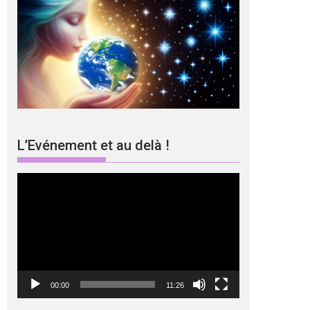
L’Evénement et au delà !
Lecteur
vidéo
00:00
11:26