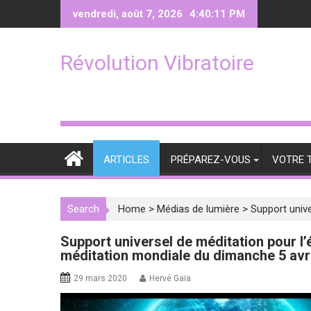
Skip
vendredi, août 7, 2026
4:40:12 PM
to
content
Révolution Vibratoire
ARTICLES
PRÉPAREZ-VOUS
VOTRE 
Search
Home
>
Médias de lumière
>
Support unive
Support universel de méditation pour l’é
méditation mondiale du dimanche 5 avri
29 mars 2020
Hervé Gaïa