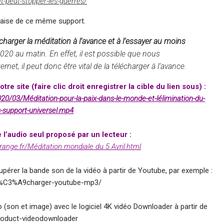
et-peut-stopper-les-guerres/
glaise de ce même support.
écharger la méditation à l’avance et à l’essayer au moins
020 au matin. En effet, il est possible que nous
et, il peut donc être vital de la télécharger à l’avance.
re site (faire clic droit enregistrer la cible du lien sous) :
020/03/Méditation-pour-la-paix-dans-le-monde-et-lélimination-du-
-support-universel.mp4
l’audio seul proposé par un lecteur :
range.fr/Méditation mondiale du 5 Avril.html
écupérer la bande son de la vidéo à partir de Youtube, par exemple :
A9l%C3%A9charger-youtube-mp3/
déo (son et image) avec le logiciel 4K vidéo Downloader à partir de
roduct-videodownloader