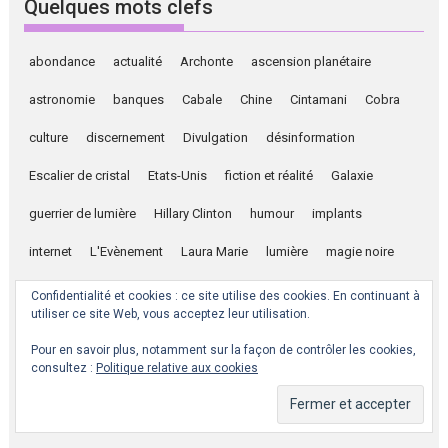
Quelques mots clefs
abondance
actualité
Archonte
ascension planétaire
astronomie
banques
Cabale
Chine
Cintamani
Cobra
culture
discernement
Divulgation
désinformation
Escalier de cristal
Etats-Unis
fiction et réalité
Galaxie
guerrier de lumière
Hillary Clinton
humour
implants
internet
L'Evènement
Laura Marie
lumière
magie noire
Matrice
méditation
nettoyage énergétique
New Age
Confidentialité et cookies : ce site utilise des cookies. En continuant à
utiliser ce site Web, vous acceptez leur utilisation.
Pizzagate
Programmes Spatiaux Secrets
préparez-vous
Pour en savoir plus, notamment sur la façon de contrôler les cookies,
Pédophilie
Russie
Syrie
Travailleurs de lumière
Trump
consultez :
Politique relative aux cookies
TV
vaccins
vibration
Yaldabaoth
âme
énergies libres