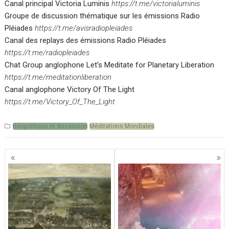
Canal principal Victoria Luminis
https://t.me/victorialuminis
Groupe de discussion thématique sur les émissions Radio
Pléiades
https://t.me/avisradiopleiades
Canal des replays des émissions Radio Pléiades
https://t.me/radiopleiades
Chat Group anglophone Let’s Meditate for Planetary Liberation
https://t.me/meditationliberation
Canal anglophone Victory Of The Light
https://t.me/Victory_Of_The_Light
Géopolitique et Ascension
Méditations Mondiales
Navigation
des
articles