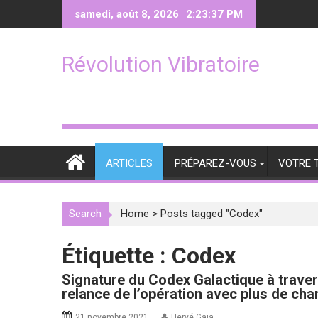
Skip
samedi, août 8, 2026
2:23:37 PM
to
content
Révolution Vibratoire
ARTICLES
PRÉPAREZ-VOUS
VOTRE 
Search
Home
>
Posts tagged "Codex"
Étiquette :
Codex
Signature du Codex Galactique à trave
relance de l’opération avec plus de cha
21 novembre 2021
Hervé Gaïa