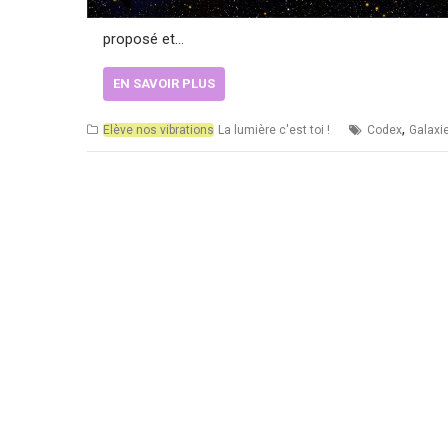
proposé et…
EN SAVOIR PLUS
,
Elève nos vibrations
La lumière c'est toi !
Codex
Galaxi