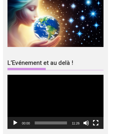
L’Evénement et au delà !
Lecteur
vidéo
00:00
11:26