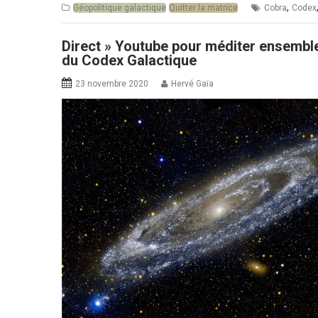
,
Géopolitique galactique
Quitter la matrice
Cobra
Codex
Direct » Youtube pour méditer ensemble
du Codex Galactique
23 novembre 2020
Hervé Gaïa