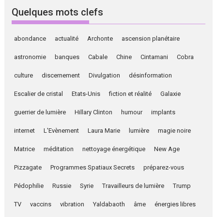
Quelques mots clefs
abondance
actualité
Archonte
ascension planétaire
astronomie
banques
Cabale
Chine
Cintamani
Cobra
culture
discernement
Divulgation
désinformation
Escalier de cristal
Etats-Unis
fiction et réalité
Galaxie
guerrier de lumière
Hillary Clinton
humour
implants
internet
L'Evènement
Laura Marie
lumière
magie noire
Matrice
méditation
nettoyage énergétique
New Age
Pizzagate
Programmes Spatiaux Secrets
préparez-vous
Pédophilie
Russie
Syrie
Travailleurs de lumière
Trump
TV
vaccins
vibration
Yaldabaoth
âme
énergies libres