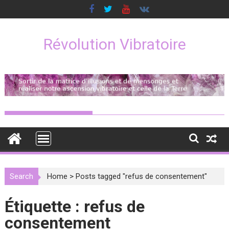
Skip
to
content
Révolution Vibratoire
Search
Home
>
Posts tagged "refus de consentement"
Étiquette :
refus de
consentement