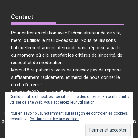
Contact
Pour entrer en relation avec l’administrateur de ce site,
merci d’utiliser le mail ci-dessous. Nous ne laissons
habituellement aucune demande sans réponse à partir
du moment où elle satisfait les critères de sincérité, de
respect et de modération.
Merci d’être patient si vous ne recevez pas de réponse
suffisamment rapidement, et merci de nous donner le
droit à l’erreur !
herve.gaia999 « at » gmail.com
Confidentialité et cookies : ce site utilise des cookies. En continuant à
utiliser ce site Web, vous acceptez leur utilisation.
Révolution Vibratoire © 2024 / 2025 - Tous les articles de ce site
Pour en savoir plus, notamment sur la façon de contrôler les cookies,
consultez :
Politique relative aux cookies
peuvent être librement repris s'ils le sont dans leur intégralité, sans
modification et en citant la source.