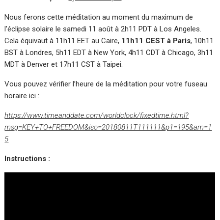
Nous ferons cette méditation au moment du maximum de
l’éclipse solaire le samedi 11 août à 2h11 PDT à Los Angeles.
Cela équivaut à 11h11 EET au Caire,
11h11 CEST à Paris
, 10h11
BST à Londres, 5h11 EDT à New York, 4h11 CDT à Chicago, 3h11
MDT à Denver et 17h11 CST à Taipei.
Vous pouvez vérifier l’heure de la méditation pour votre fuseau
horaire ici :
https://www.timeanddate.com/worldclock/fixedtime.html?
msg=KEY+TO+FREEDOM&iso=20180811T111111&p1=195&am=1
5
Instructions :