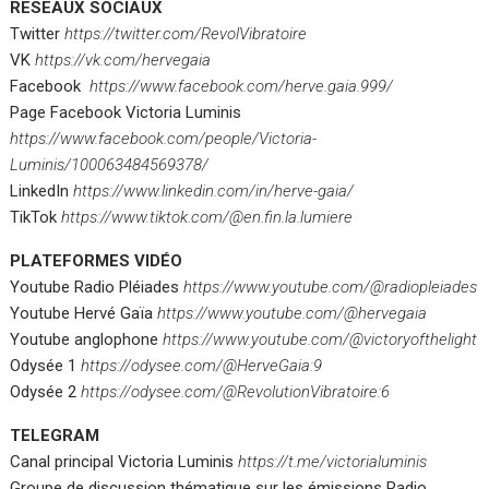
RESEAUX SOCIAUX
Twitter
https://twitter.com/RevolVibratoire
VK
https://vk.com/hervegaia
Facebook
https://www.facebook.com/herve.gaia.999/
Page Facebook Victoria Luminis
https://www.facebook.com/people/Victoria-
Luminis/100063484569378/
LinkedIn
https://www.linkedin.com/in/herve-gaia/
TikTok
https://www.tiktok.com/@en.fin.la.lumiere
PLATEFORMES VIDÉO
Youtube Radio Pléiades
https://www.youtube.com/@radiopleiades
Youtube Hervé Gaïa
https://www.youtube.com/@hervegaia
Youtube anglophone
https://www.youtube.com/@victoryofthelight
Odysée 1
https://odysee.com/@HerveGaia:9
Odysée 2
https://odysee.com/@RevolutionVibratoire:6
TELEGRAM
Canal principal Victoria Luminis
https://t.me/victorialuminis
Groupe de discussion thématique sur les émissions Radio