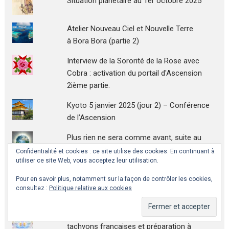
Situation planétaire au 1er octobre 2025
Atelier Nouveau Ciel et Nouvelle Terre
à Bora Bora (partie 2)
Interview de la Sororité de la Rose avec
Cobra : activation du portail d'Ascension
2ième partie.
Kyoto 5 janvier 2025 (jour 2) – Conférence
de l’Ascension
Plus rien ne sera comme avant, suite au
succès de la méditation mondiale du 21
Confidentialité et cookies : ce site utilise des cookies. En continuant à
utiliser ce site Web, vous acceptez leur utilisation.
janvier 2019 !
Pour en savoir plus, notamment sur la façon de contrôler les cookies,
Discerner le vrai Canal du faux, exercice
consultez :
Politique relative aux cookies
pratique pour les travailleurs de lumière
Retours d'expériences sur les chambres à
tachyons françaises et préparation à