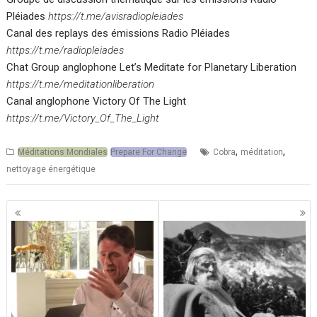
Pléiades
https://t.me/avisradiopleiades
Canal des replays des émissions Radio Pléiades
https://t.me/radiopleiades
Chat Group anglophone Let’s Meditate for Planetary Liberation
https://t.me/meditationliberation
Canal anglophone Victory Of The Light
https://t.me/Victory_Of_The_Light
,
,
Méditations Mondiales
Prepare For Change
Cobra
méditation
nettoyage énergétique
Navigation
des
articles