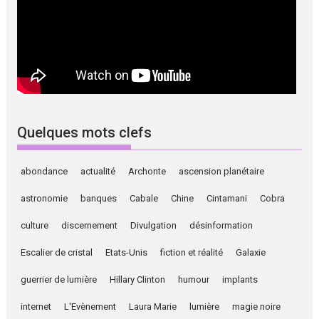
Quelques mots clefs
abondance
actualité
Archonte
ascension planétaire
astronomie
banques
Cabale
Chine
Cintamani
Cobra
culture
discernement
Divulgation
désinformation
Escalier de cristal
Etats-Unis
fiction et réalité
Galaxie
guerrier de lumière
Hillary Clinton
humour
implants
internet
L'Evènement
Laura Marie
lumière
magie noire