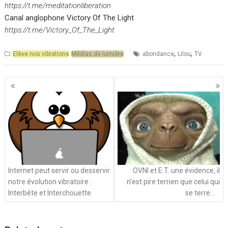
https://t.me/meditationliberation
Canal anglophone Victory Of The Light
https://t.me/Victory_Of_The_Light
,
,
Elève nos vibrations
Médias de lumière
abondance
Lilou
TV
Navigation
des
articles
Internet peut servir ou desservir
OVNI et E.T. une évidence, il
notre évolution vibratoire :
n’est pire terrien que celui qui
Interbête et Interchouette
se terre…