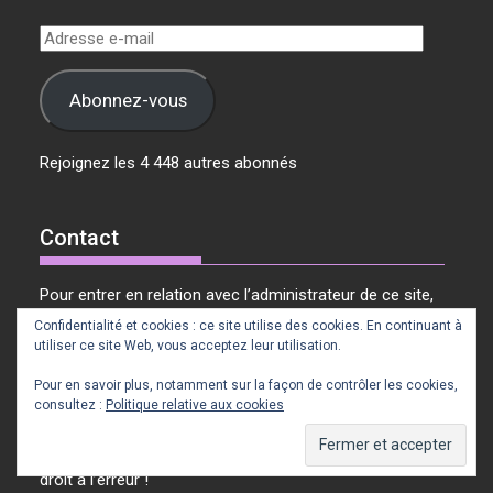
Adresse
e-
mail
Abonnez-vous
Rejoignez les 4 448 autres abonnés
Contact
Pour entrer en relation avec l’administrateur de ce site,
merci d’utiliser le mail ci-dessous. Nous ne laissons
Confidentialité et cookies : ce site utilise des cookies. En continuant à
habituellement aucune demande sans réponse à partir
utiliser ce site Web, vous acceptez leur utilisation.
du moment où elle satisfait les critères de sincérité, de
Pour en savoir plus, notamment sur la façon de contrôler les cookies,
respect et de modération.
consultez :
Politique relative aux cookies
Merci d’être patient si vous ne recevez pas de réponse
suffisamment rapidement, et merci de nous donner le
droit à l’erreur !