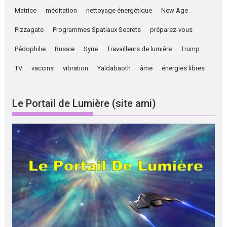
Matrice
méditation
nettoyage énergétique
New Age
Pizzagate
Programmes Spatiaux Secrets
préparez-vous
Pédophilie
Russie
Syrie
Travailleurs de lumière
Trump
TV
vaccins
vibration
Yaldabaoth
âme
énergies libres
Le Portail de Lumière (site ami)