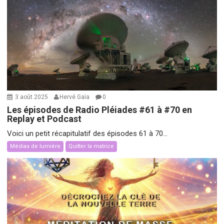
3 août 2025
Hervé Gaïa
0
Les épisodes de Radio Pléiades #61 à #70 en
Replay et Podcast
Voici un petit récapitulatif des épisodes 61 à 70...
Médias de lumière
Quitter la matrice