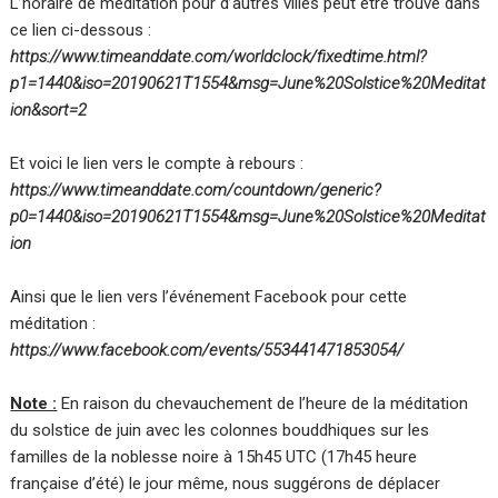
L’horaire de méditation pour d’autres villes peut être trouvé dans
ce lien ci-dessous :
https://www.timeanddate.com/worldclock/fixedtime.html?
p1=1440&iso=20190621T1554&msg=June%20Solstice%20Meditat
ion&sort=2
Et voici le lien vers le compte à rebours :
https://www.timeanddate.com/countdown/generic?
p0=1440&iso=20190621T1554&msg=June%20Solstice%20Meditat
ion
Ainsi que le lien vers l’événement Facebook pour cette
méditation :
https://www.facebook.com/events/553441471853054/
Note :
En raison du chevauchement de l’heure de la méditation
du solstice de juin avec les colonnes bouddhiques sur les
familles de la noblesse noire à 15h45 UTC (17h45 heure
française d’été) le jour même, nous suggérons de déplacer