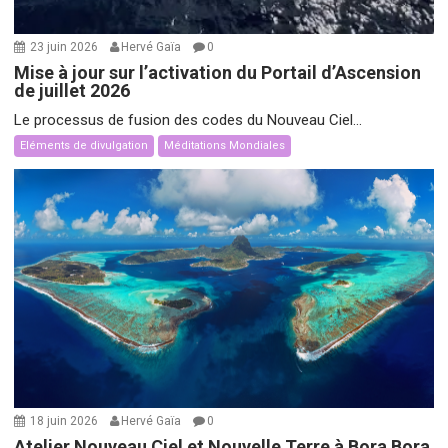
23 juin 2026
Hervé Gaïa
0
Mise à jour sur l’activation du Portail d’Ascension
de juillet 2026
Le processus de fusion des codes du Nouveau Ciel...
Eléments de divulgation
Méditations Mondiales
18 juin 2026
Hervé Gaïa
0
Atelier Nouveau Ciel et Nouvelle Terre à Bora Bora