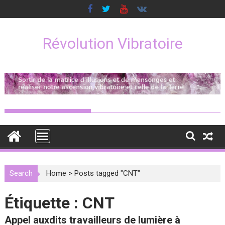
Skip
to
content
Révolution Vibratoire
Search
Home
>
Posts tagged "CNT"
Étiquette :
CNT
Appel auxdits travailleurs de lumière à