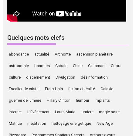
Quelques mots clefs
abondance
actualité
Archonte
ascension planétaire
astronomie
banques
Cabale
Chine
Cintamani
Cobra
culture
discernement
Divulgation
désinformation
Escalier de cristal
Etats-Unis
fiction et réalité
Galaxie
guerrier de lumière
Hillary Clinton
humour
implants
internet
L'Evènement
Laura Marie
lumière
magie noire
Matrice
méditation
nettoyage énergétique
New Age
Pizzagate
Programmes Spatiaux Secrets
préparez-vous