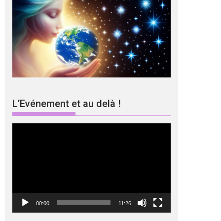
L’Evénement et au delà !
Lecteur
vidéo
00:00
11:26