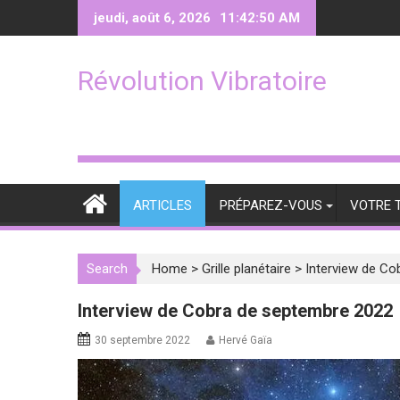
Skip
jeudi, août 6, 2026
11:42:51 AM
to
content
Révolution Vibratoire
ARTICLES
PRÉPAREZ-VOUS
VOTRE 
Search
Home
>
Grille planétaire
>
Interview de Co
Interview de Cobra de septembre 2022
30 septembre 2022
Hervé Gaïa