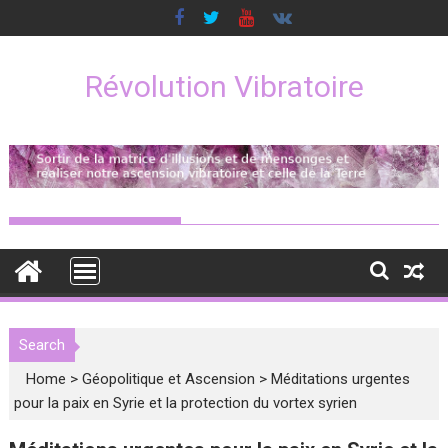
Skip
to
content
Révolution Vibratoire
Search
Home
>
Géopolitique et Ascension
>
Méditations urgentes
pour la paix en Syrie et la protection du vortex syrien