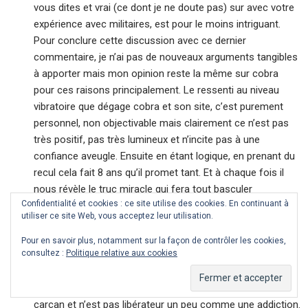
vous dites et vrai (ce dont je ne doute pas) sur avec votre
expérience avec militaires, est pour le moins intriguant.
Pour conclure cette discussion avec ce dernier
commentaire, je n’ai pas de nouveaux arguments tangibles
à apporter mais mon opinion reste la même sur cobra
pour ces raisons principalement. Le ressenti au niveau
vibratoire que dégage cobra et son site, c’est purement
personnel, non objectivable mais clairement ce n’est pas
très positif, pas très lumineux et n’incite pas à une
confiance aveugle. Ensuite en étant logique, en prenant du
recul cela fait 8 ans qu’il promet tant. Et à chaque fois il
nous révèle le truc miracle qui fera tout basculer
Confidentialité et cookies : ce site utilise des cookies. En continuant à
subitement, la cintamani, le renfort de je ne sais combien
utiliser ce site Web, vous acceptez leur utilisation.
de millions de résistants dans l’intraterre. Et à chaque fois
ça fait plouf, mais il y a toujours une justification, et ça
Pour en savoir plus, notamment sur la façon de contrôler les cookies,
consultez :
Politique relative aux cookies
repart de plus belle. Il délivre ses bribes d’informations au
compte goutte comme si il avait intérêt à tenir en haleine
son lecteur. Tout ça ressemble de mon point de vue à un
carcan et n’est pas libérateur un peu comme une addiction.