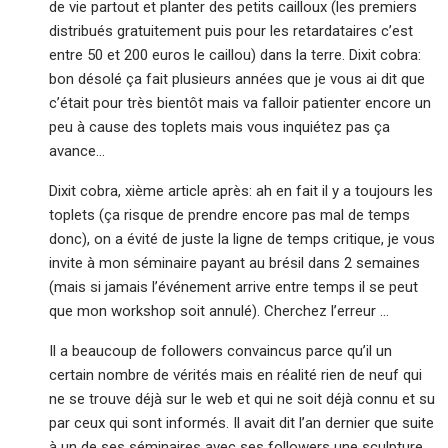
de vie partout et planter des petits cailloux (les premiers
distribués gratuitement puis pour les retardataires c’est
entre 50 et 200 euros le caillou) dans la terre. Dixit cobra:
bon désolé ça fait plusieurs années que je vous ai dit que
c’était pour très bientôt mais va falloir patienter encore un
peu à cause des toplets mais vous inquiétez pas ça
avance…
Dixit cobra, xième article après: ah en fait il y a toujours les
toplets (ça risque de prendre encore pas mal de temps
donc), on a évité de juste la ligne de temps critique, je vous
invite à mon séminaire payant au brésil dans 2 semaines
(mais si jamais l’événement arrive entre temps il se peut
que mon workshop soit annulé). Cherchez l’erreur …
Il a beaucoup de followers convaincus parce qu’il un
certain nombre de vérités mais en réalité rien de neuf qui
ne se trouve déjà sur le web et qui ne soit déjà connu et su
par ceux qui sont informés. Il avait dit l’an dernier que suite
à un de ses séminaires avec ses followers une sculpture